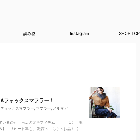
読み物
Instagram
SHOP TOP
GAフォックスマフラー！
,
フォックスマフラー
,
マフラー
,
メルマガ
ているのが、当店の定番アイテム！ 【１】 販
３】 リピート率も、 激高のこちらのお品！【