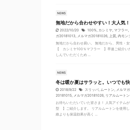
NEWS
無地だから合わせやすい！大人気！
2022/10/20
100%
,
カシミヤ
,
マフラー
,
ガ20181013
,
メルマガ20181026
,
上質
,
内モン
無地だから合わせ易い。 無地だから、男性・女
【 カシミヤ100％マフラー 】早速ご紹介い
しんでいただくため ...
NEWS
冬は暖か夏はサラッと。いつでも快
2018/9/22
スリッパ
,
ムートン
,
メルマガ2
20181015
,
メルマガ20181026
,
リアルムートン
お待ちいただいていた皆さま！ 人気アイテムが
型 】ご紹介します。 リアルムートンを使用し
維よりも保温効果が高く ...