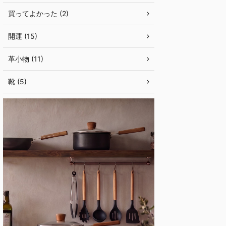
買ってよかった (2)
開運 (15)
革小物 (11)
靴 (5)