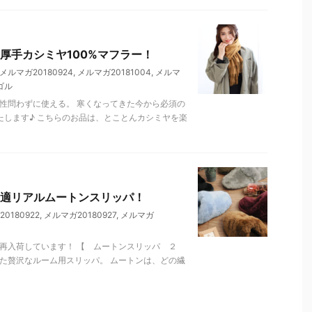
厚手カシミヤ100%マフラー！
メルマガ20180924
,
メルマガ20181004
,
メルマ
ゴル
性問わずに使える。 寒くなってきた今から必須の
たします♪ こちらのお品は、とことんカシミヤを楽
適リアルムートンスリッパ！
0180922
,
メルマガ20180927
,
メルマガ
再入荷しています！ 【 ムートンスリッパ ２
た贅沢なルーム用スリッパ。 ムートンは、どの繊