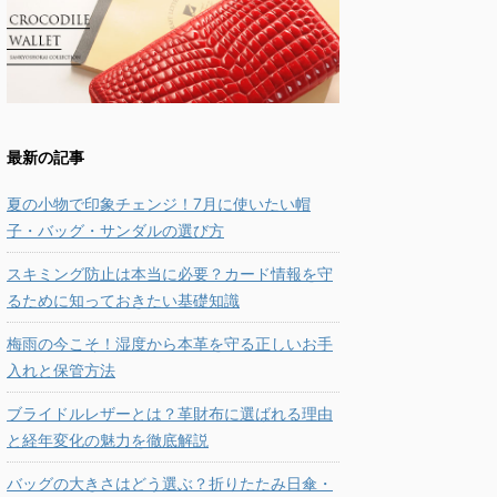
最新の記事
夏の小物で印象チェンジ！7月に使いたい帽
子・バッグ・サンダルの選び方
スキミング防止は本当に必要？カード情報を守
るために知っておきたい基礎知識
梅雨の今こそ！湿度から本革を守る正しいお手
入れと保管方法
ブライドルレザーとは？革財布に選ばれる理由
と経年変化の魅力を徹底解説
バッグの大きさはどう選ぶ？折りたたみ日傘・