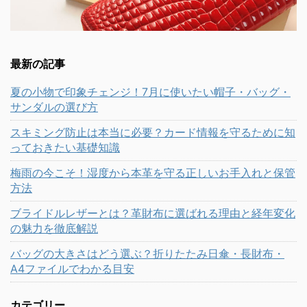
最新の記事
夏の小物で印象チェンジ！7月に使いたい帽子・バッグ・
サンダルの選び方
スキミング防止は本当に必要？カード情報を守るために知
っておきたい基礎知識
梅雨の今こそ！湿度から本革を守る正しいお手入れと保管
方法
ブライドルレザーとは？革財布に選ばれる理由と経年変化
の魅力を徹底解説
バッグの大きさはどう選ぶ？折りたたみ日傘・長財布・
A4ファイルでわかる目安
カテゴリー