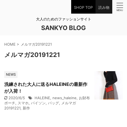
SHOP TOP
読み物
大人のためのファッションサイト
SANKYO BLOG
HOME
>
メルマガ20191221
メルマガ20191221
NEWS
洗練された大人に送るHALEINEの最新作
が入荷！
2020/6/5
HALEINE
,
news_haleine
,
お財布
ポーチ
,
スマホ
,
パイソン
,
バッグ
,
メルマガ
20191221
,
新作