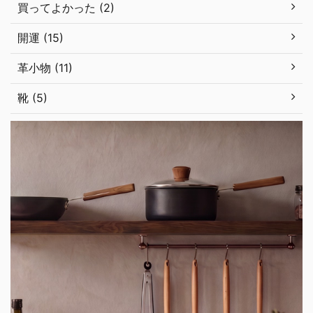
買ってよかった (2)
開運 (15)
革小物 (11)
靴 (5)