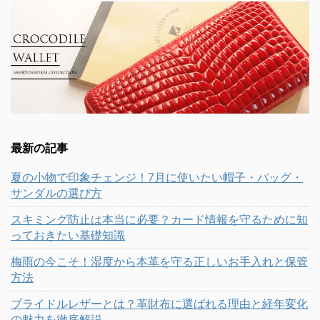
最新の記事
夏の小物で印象チェンジ！7月に使いたい帽子・バッグ・
サンダルの選び方
スキミング防止は本当に必要？カード情報を守るために知
っておきたい基礎知識
梅雨の今こそ！湿度から本革を守る正しいお手入れと保管
方法
ブライドルレザーとは？革財布に選ばれる理由と経年変化
の魅力を徹底解説