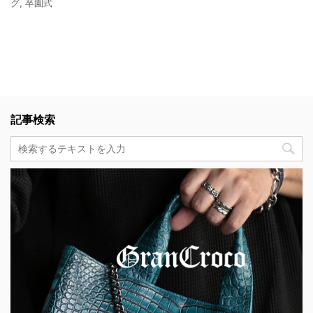
グ
,
卒園式
記事検索