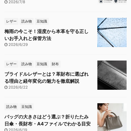
2026/7/8
レザー
読み物
豆知識
梅雨の今こそ！湿度から本革を守る正し
いお手入れと保管方法
2026/6/29
レザー
読み物
豆知識
財布
ブライドルレザーとは？革財布に選ばれ
る理由と経年変化の魅力を徹底解説
2026/6/22
読み物
豆知識
バッグの大きさはどう選ぶ？折りたたみ
日傘・長財布・A4ファイルでわかる目安
2026/6/19