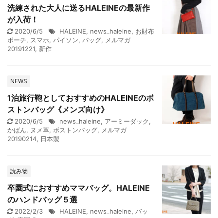
洗練された大人に送るHALEINEの最新作
が入荷！
2020/6/5
HALEINE
,
news_haleine
,
お財布
ポーチ
,
スマホ
,
パイソン
,
バッグ
,
メルマガ
20191221
,
新作
NEWS
1泊旅行鞄としておすすめのHALEINEのボ
ストンバッグ《メンズ向け》
2020/6/5
news_haleine
,
アーミーダック
,
かばん
,
ヌメ革
,
ボストンバッグ
,
メルマガ
20190214
,
日本製
読み物
卒園式におすすめママバッグ。HALEINE
のハンドバッグ５選
2022/2/3
HALEINE
,
news_haleine
,
バッ