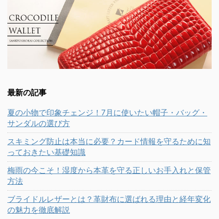
最新の記事
夏の小物で印象チェンジ！7月に使いたい帽子・バッグ・
サンダルの選び方
スキミング防止は本当に必要？カード情報を守るために知
っておきたい基礎知識
梅雨の今こそ！湿度から本革を守る正しいお手入れと保管
方法
ブライドルレザーとは？革財布に選ばれる理由と経年変化
の魅力を徹底解説