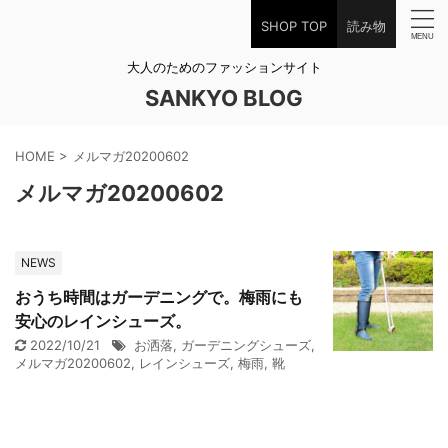
SHOP TOP
読み物
大人のためのファッションサイト
SANKYO BLOG
HOME
>
メルマガ20200602
メルマガ20200602
NEWS
おうち時間はガーデニングで。梅雨にも
安心のレインシューズ。
2022/10/21
お洒落
,
ガーデニングシューズ
,
メルマガ20200602
,
レインシューズ
,
梅雨
,
靴