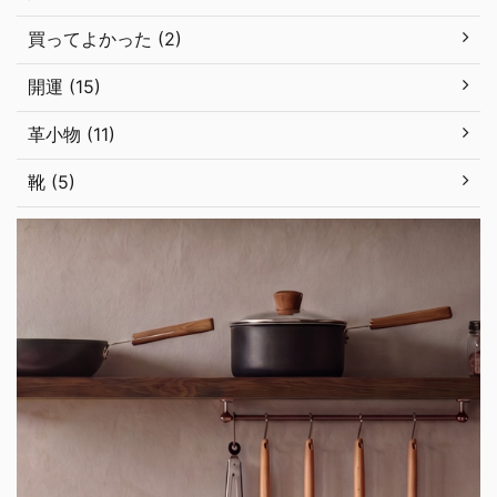
買ってよかった (2)
開運 (15)
革小物 (11)
靴 (5)