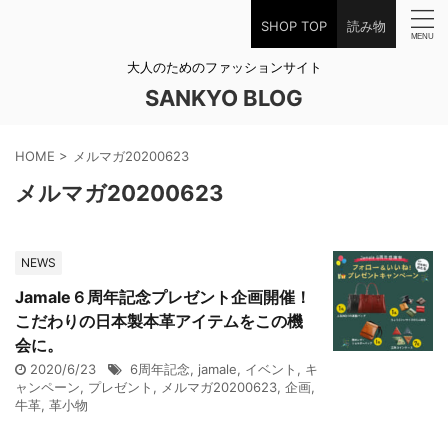
SHOP TOP
読み物
大人のためのファッションサイト
SANKYO BLOG
HOME
>
メルマガ20200623
メルマガ20200623
NEWS
Jamale６周年記念プレゼント企画開催！
こだわりの日本製本革アイテムをこの機
会に。
2020/6/23
6周年記念
,
jamale
,
イベント
,
キ
ャンペーン
,
プレゼント
,
メルマガ20200623
,
企画
,
牛革
,
革小物