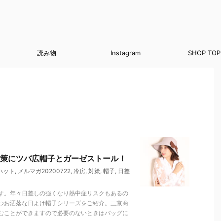
読み物
Instagram
SHOP TOP
策にツバ広帽子とガーゼストール！
ハット
,
メルマガ20200722
,
冷房
,
対策
,
帽子
,
日差
す。年々日差しの強くなり熱中症リスクもあるの
つお洒落な日よけ帽子シリーズをご紹介。三京商
むことができますので必要のないときはバッグに