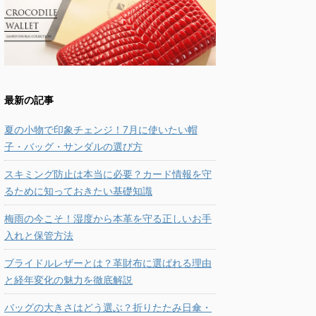
最新の記事
夏の小物で印象チェンジ！7月に使いたい帽
子・バッグ・サンダルの選び方
スキミング防止は本当に必要？カード情報を守
るために知っておきたい基礎知識
梅雨の今こそ！湿度から本革を守る正しいお手
入れと保管方法
ブライドルレザーとは？革財布に選ばれる理由
と経年変化の魅力を徹底解説
バッグの大きさはどう選ぶ？折りたたみ日傘・