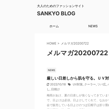
大人のためのファッションサイト
SANKYO BLOG
ホーム
NEWS
HOME
>
メルマガ20200722
メルマガ20200722
NEWS
厳しい日差しから肌を守る。ＵＶ対
2022/10/18
UV対策
,
クーラー
,
ツバ広
,
し
,
日焼け
梅雨があけ、夏の日差しが強くなってきていま
で、日よけは必須。日よけしてくれて、なおか
会で販売している日よけのつば広帽子は折り畳