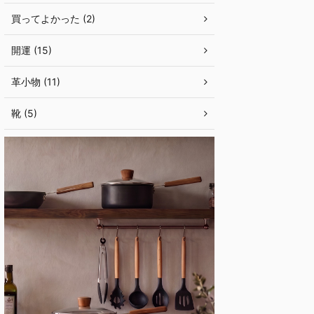
買ってよかった (2)
開運 (15)
革小物 (11)
靴 (5)