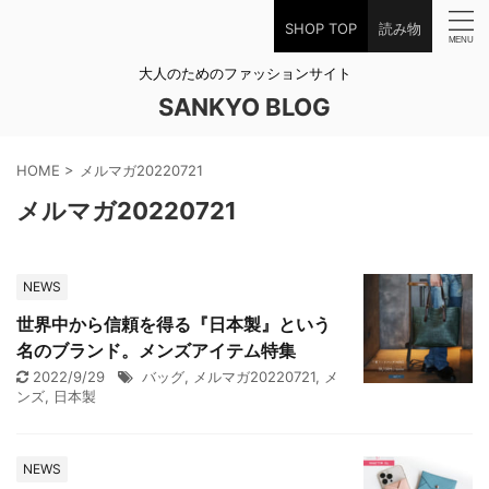
SHOP TOP
読み物
大人のためのファッションサイト
SANKYO BLOG
HOME
>
メルマガ20220721
メルマガ20220721
NEWS
世界中から信頼を得る『日本製』という
名のブランド。メンズアイテム特集
2022/9/29
バッグ
,
メルマガ20220721
,
メ
ンズ
,
日本製
NEWS