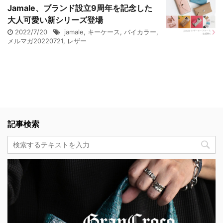
Jamale、ブランド設立9周年を記念した
大人可愛い新シリーズ登場
2022/7/20
jamale
,
キーケース
,
バイカラー
,
メルマガ20220721
,
レザー
記事検索