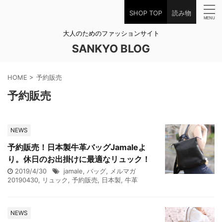
SHOP TOP
読み物
大人のためのファッションサイト
SANKYO BLOG
HOME
>
予約販売
予約販売
NEWS
予約販売！日本製牛革バッグJamaleよ
り。休日のお出掛けに最適なリュック！
2019/4/30
jamale
,
バッグ
,
メルマガ
20190430
,
リュック
,
予約販売
,
日本製
,
牛革
NEWS