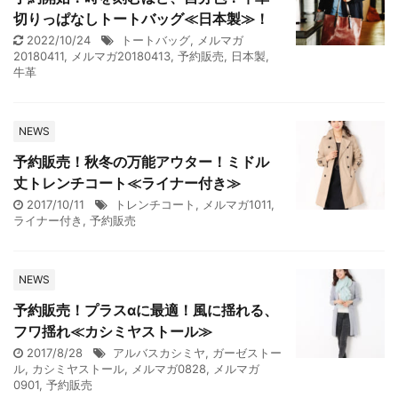
切りっぱなしトートバッグ≪日本製≫！
2022/10/24
トートバッグ
,
メルマガ
20180411
,
メルマガ20180413
,
予約販売
,
日本製
,
牛革
NEWS
予約販売！秋冬の万能アウター！ミドル
丈トレンチコート≪ライナー付き≫
2017/10/11
トレンチコート
,
メルマガ1011
,
ライナー付き
,
予約販売
NEWS
予約販売！プラスαに最適！風に揺れる、
フワ揺れ≪カシミヤストール≫
2017/8/28
アルバスカシミヤ
,
ガーゼストー
ル
,
カシミヤストール
,
メルマガ0828
,
メルマガ
0901
,
予約販売