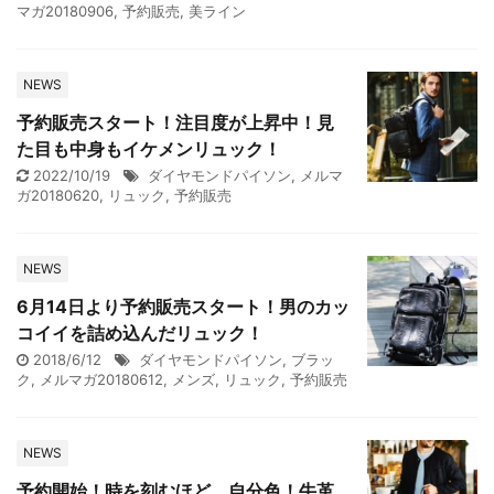
マガ20180906
,
予約販売
,
美ライン
NEWS
予約販売スタート！注目度が上昇中！見
た目も中身もイケメンリュック！
2022/10/19
ダイヤモンドパイソン
,
メルマ
ガ20180620
,
リュック
,
予約販売
NEWS
6月14日より予約販売スタート！男のカッ
コイイを詰め込んだリュック！
2018/6/12
ダイヤモンドパイソン
,
ブラッ
ク
,
メルマガ20180612
,
メンズ
,
リュック
,
予約販売
NEWS
予約開始！時を刻むほど、自分色！牛革