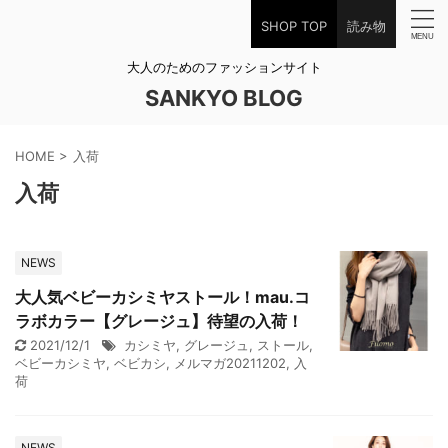
SHOP TOP
読み物
大人のためのファッションサイト
SANKYO BLOG
HOME
>
入荷
入荷
NEWS
大人気ベビーカシミヤストール！mau.コ
ラボカラー【グレージュ】待望の入荷！
2021/12/1
カシミヤ
,
グレージュ
,
ストール
,
ベビーカシミヤ
,
ベビカシ
,
メルマガ20211202
,
入
荷
NEWS