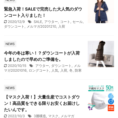
緊急入荷！SALEで完売した大人気のダウ
ンコート入りました！
2020/12/9
SALE
,
アウター
,
コート
,
セール
,
ダウンコート
,
メルマガ20201210
,
入荷
NEWS
今年の冬は寒い！？ダウンコートが入荷
しましたので早めのご準備を。
2020/10/15
アウター
,
ダウンコート
,
メル
マガ20201016
,
ロングコート
,
人気
,
入荷
,
冬
,
防寒
NEWS
【マスク入荷！】大量生産でコストダウ
ン！高品質をできる限りお安くお届けし
たいんです。
2022/10/3
3層構造
,
マスク
,
メルマガ