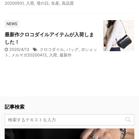
20200501
,
入荷
,
母の日
,
生産
,
高品質
NEWS
最新作クロコダイルアイテムが入荷しま
した！
2020/4/13
クロコダイル
,
バッグ
,
ポシェッ
ト
,
メルマガ20200413
,
入荷
,
最新作
記事検索