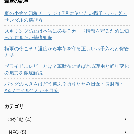
最新の記事
夏の小物で印象チェンジ！7月に使いたい帽子・バッグ・
サンダルの選び方
スキミング防止は本当に必要？カード情報を守るために知
っておきたい基礎知識
梅雨の今こそ！湿度から本革を守る正しいお手入れと保管
方法
ブライドルレザーとは？革財布に選ばれる理由と経年変化
の魅力を徹底解説
バッグの大きさはどう選ぶ？折りたたみ日傘・長財布・
A4ファイルでわかる目安
カテゴリー
CR活動 (4)
INFO (5)