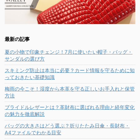
最新の記事
夏の小物で印象チェンジ！7月に使いたい帽子・バッグ・
サンダルの選び方
スキミング防止は本当に必要？カード情報を守るために知
っておきたい基礎知識
梅雨の今こそ！湿度から本革を守る正しいお手入れと保管
方法
ブライドルレザーとは？革財布に選ばれる理由と経年変化
の魅力を徹底解説
バッグの大きさはどう選ぶ？折りたたみ日傘・長財布・
A4ファイルでわかる目安