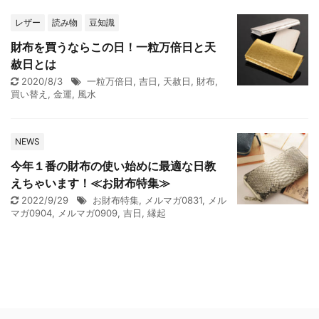
レザー
読み物
豆知識
財布を買うならこの日！一粒万倍日と天
赦日とは
2020/8/3
一粒万倍日
,
吉日
,
天赦日
,
財布
,
買い替え
,
金運
,
風水
NEWS
今年１番の財布の使い始めに最適な日教
えちゃいます！≪お財布特集≫
2022/9/29
お財布特集
,
メルマガ0831
,
メル
マガ0904
,
メルマガ0909
,
吉日
,
縁起