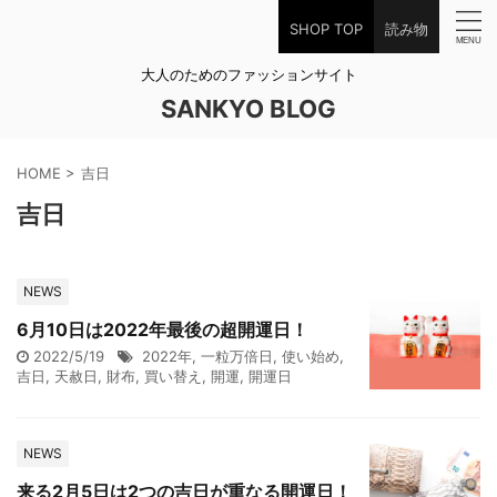
SHOP TOP
読み物
大人のためのファッションサイト
SANKYO BLOG
HOME
>
吉日
吉日
NEWS
6月10日は2022年最後の超開運日！
2022/5/19
2022年
,
一粒万倍日
,
使い始め
,
吉日
,
天赦日
,
財布
,
買い替え
,
開運
,
開運日
NEWS
来る2月5日は2つの吉日が重なる開運日！