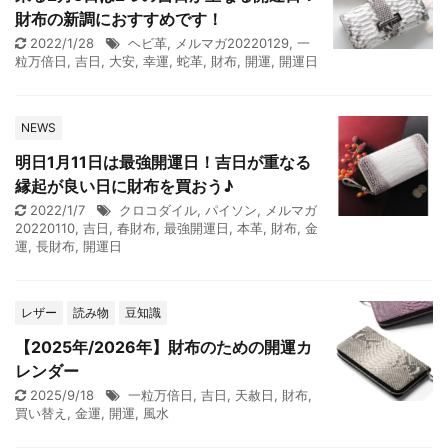
財布の新調におすすめです！
2022/1/28
ヘビ革
,
メルマガ20220129
,
一
粒万倍日
,
吉日
,
大安
,
幸運
,
蛇革
,
財布
,
開運
,
開運日
NEWS
明日1月11日は最強開運日！吉日が重なる
縁起が良い日に財布を買おう♪
2022/1/7
クロコダイル
,
パイソン
,
メルマガ
20220110
,
吉日
,
春財布
,
最強開運日
,
本革
,
財布
,
金
運
,
長財布
,
開運日
レザー
読み物
豆知識
【2025年/2026年】財布のための開運カ
レンダー
2025/9/18
一粒万倍日
,
吉日
,
天赦日
,
財布
,
買い替え
,
金運
,
開運
,
風水