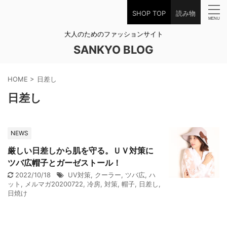
SHOP TOP
読み物
大人のためのファッションサイト
SANKYO BLOG
HOME
>
日差し
日差し
NEWS
厳しい日差しから肌を守る。ＵＶ対策に
ツバ広帽子とガーゼストール！
2022/10/18
UV対策
,
クーラー
,
ツバ広
,
ハ
ット
,
メルマガ20200722
,
冷房
,
対策
,
帽子
,
日差し
,
日焼け