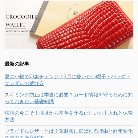
最新の記事
夏の小物で印象チェンジ！7月に使いたい帽子・バッグ・
サンダルの選び方
スキミング防止は本当に必要？カード情報を守るために知
っておきたい基礎知識
梅雨の今こそ！湿度から本革を守る正しいお手入れと保管
方法
ブライドルレザーとは？革財布に選ばれる理由と経年変化
の魅力を徹底解説