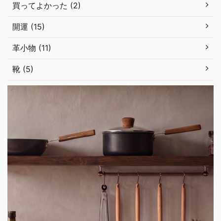
買ってよかった (2)
開運 (15)
革小物 (11)
靴 (5)