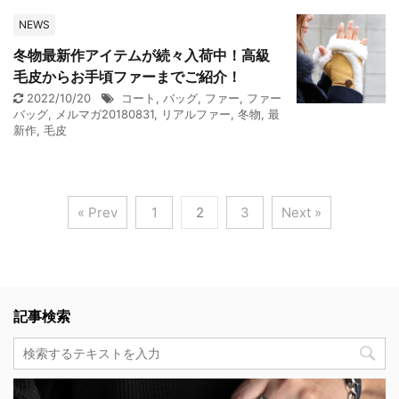
NEWS
冬物最新作アイテムが続々入荷中！高級
毛皮からお手頃ファーまでご紹介！
2022/10/20
コート
,
バッグ
,
ファー
,
ファー
バッグ
,
メルマガ20180831
,
リアルファー
,
冬物
,
最
新作
,
毛皮
« Prev
1
2
3
Next »
記事検索