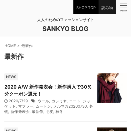
SHOP TOP
読み物
大人のためのファッションサイト
SANKYO BLOG
HOME
>
最新作
最新作
NEWS
2020 A/W 新作発表会！新作購入で30％
分クーポン還元！
2020/7/29
ウール
,
カシミヤ
,
コート
,
ジャ
ケット
,
マフラー
,
ムートン
,
メルマガ20200730
,
冬
物
,
新作発表会
,
最新作
,
毛皮
,
秋冬
NEWS