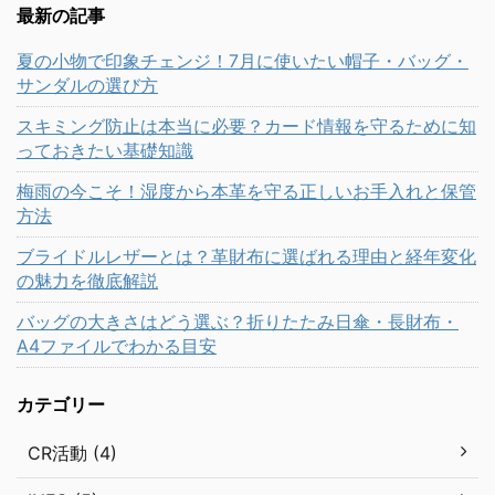
最新の記事
夏の小物で印象チェンジ！7月に使いたい帽子・バッグ・
サンダルの選び方
スキミング防止は本当に必要？カード情報を守るために知
っておきたい基礎知識
梅雨の今こそ！湿度から本革を守る正しいお手入れと保管
方法
ブライドルレザーとは？革財布に選ばれる理由と経年変化
の魅力を徹底解説
バッグの大きさはどう選ぶ？折りたたみ日傘・長財布・
A4ファイルでわかる目安
カテゴリー
CR活動 (4)