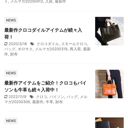
ト
,
メルマガ20200413
,
入荷
,
最新作
NEWS
最新作クロコダイルアイテムが続々入
荷！
2020/3/18
クロコダイル
,
スモールクロコ
,
バッグ
,
ポロサス
,
メルマガ20200319
,
再入荷
,
最新
作
,
財布
NEWS
最新作アイテムをご紹介！クロコもパイ
ソンも牛革も続々入荷中！
2022/11/9
クロコ
,
パイソン
,
バッグ
,
メル
マガ20200306
,
最新作
,
牛革
,
財布
NEWS