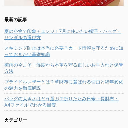
最新の記事
夏の小物で印象チェンジ！7月に使いたい帽子・バッグ・
サンダルの選び方
スキミング防止は本当に必要？カード情報を守るために知
っておきたい基礎知識
梅雨の今こそ！湿度から本革を守る正しいお手入れと保管
方法
ブライドルレザーとは？革財布に選ばれる理由と経年変化
の魅力を徹底解説
バッグの大きさはどう選ぶ？折りたたみ日傘・長財布・
A4ファイルでわかる目安
カテゴリー