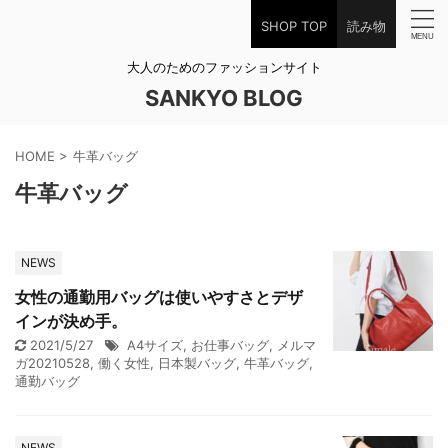
SHOP TOP
読み物
大人のためのファッションサイト
SANKYO BLOG
HOME
>
牛革バッグ
牛革バッグ
NEWS
女性の通勤用バッグは使いやすさとデザ
インが決め手。
2021/5/27
A4サイズ
,
お仕事バッグ
,
メルマ
ガ20210528
,
働く女性
,
日本製バッグ
,
牛革バッグ
,
通勤バッグ
NEWS