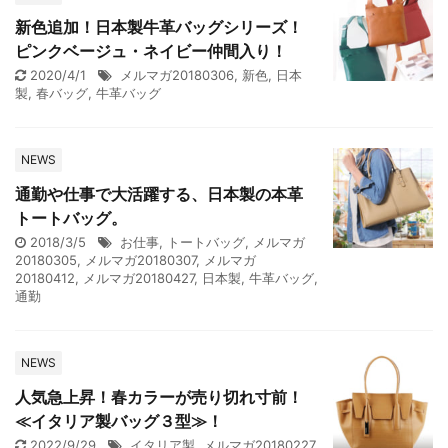
新色追加！日本製牛革バッグシリーズ！
ピンクベージュ・ネイビー仲間入り！
2020/4/1
メルマガ20180306
,
新色
,
日本
製
,
春バッグ
,
牛革バッグ
NEWS
通勤や仕事で大活躍する、日本製の本革
トートバッグ。
2018/3/5
お仕事
,
トートバッグ
,
メルマガ
20180305
,
メルマガ20180307
,
メルマガ
20180412
,
メルマガ20180427
,
日本製
,
牛革バッグ
,
通勤
NEWS
人気急上昇！春カラーが売り切れ寸前！
≪イタリア製バッグ３型≫！
2022/9/29
イタリア製
,
メルマガ20180227
,