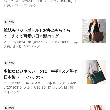
バッグ
,
メルマガ20190131
,
メルマガ20190307
,
日
本製
,
牛革
,
牛革バッグ
NEWS
雑誌もペットボトルもお弁当もらくら
く。丸くて可愛い日本製バッグ
2022/10/24
jamale
,
メルマガ20180510
,
再
入荷
,
日本製
,
牛革バッグ
NEWS
多忙なビジネスシーンに！牛革×ヌメ革≪
日本製トートバッグ≫！
2018/3/10
ヌメ革
,
ビジネスバッグ
,
メルマ
ガ20180310
,
メルマガ20180417
,
メンズ
,
日本製
,
牛革バッグ
NEWS