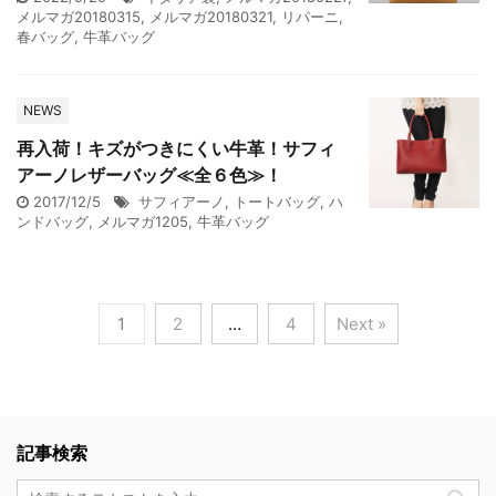
メルマガ20180315
,
メルマガ20180321
,
リパーニ
,
春バッグ
,
牛革バッグ
NEWS
再入荷！キズがつきにくい牛革！サフィ
アーノレザーバッグ≪全６色≫！
2017/12/5
サフィアーノ
,
トートバッグ
,
ハ
ンドバッグ
,
メルマガ1205
,
牛革バッグ
1
2
…
4
Next »
記事検索