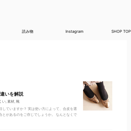
読み物
Instagram
SHOP TOP
違いを解説
くい
,
素材
,
靴
目していますか？ 実は使い方によって、合皮を選
合とがあるのをご存じでしょうか。 なんとなくで