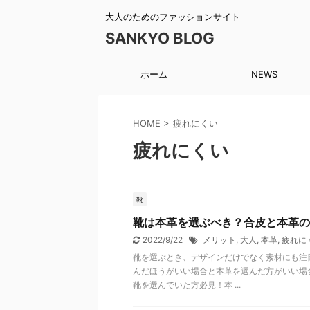
大人のためのファッションサイト
SANKYO BLOG
ホーム
NEWS
HOME
>
疲れにくい
疲れにくい
靴
靴は本革を選ぶべき？合皮と本革の
2022/9/22
メリット
,
大人
,
本革
,
疲れに
靴を選ぶとき、デザインだけでなく素材にも注
んだほうがいい場合と本革を選んだ方がいい場
靴を選んでいた方必見！本 ...