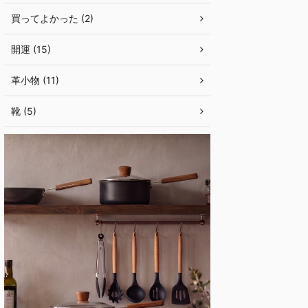
買ってよかった (2)
開運 (15)
革小物 (11)
靴 (5)