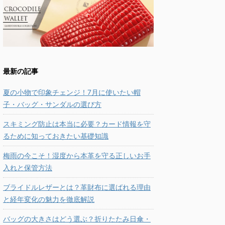
最新の記事
夏の小物で印象チェンジ！7月に使いたい帽
子・バッグ・サンダルの選び方
スキミング防止は本当に必要？カード情報を守
るために知っておきたい基礎知識
梅雨の今こそ！湿度から本革を守る正しいお手
入れと保管方法
ブライドルレザーとは？革財布に選ばれる理由
と経年変化の魅力を徹底解説
バッグの大きさはどう選ぶ？折りたたみ日傘・