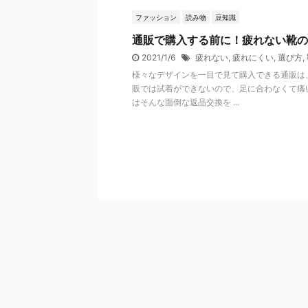
ファッション
読み物
豆知識
通販で購入する前に！疲れない靴の
2021/1/6
疲れない
,
疲れにくい
,
選び方
,
様々なデザインを一目で見て購入できる通販は
販では試着ができないので、足に合わなくて痛
はそんな面倒な返品交換を ...