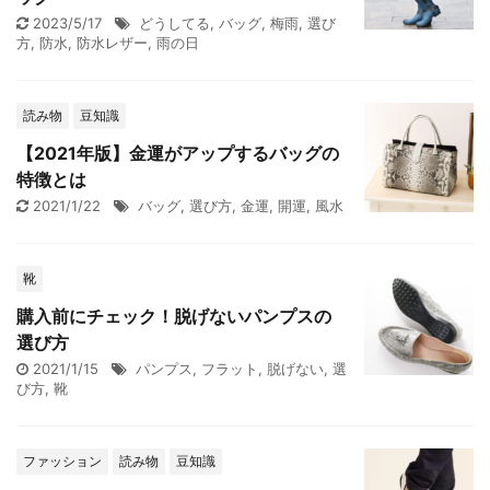
2023/5/17
どうしてる
,
バッグ
,
梅雨
,
選び
方
,
防水
,
防水レザー
,
雨の日
読み物
豆知識
【2021年版】金運がアップするバッグの
特徴とは
2021/1/22
バッグ
,
選び方
,
金運
,
開運
,
風水
靴
購入前にチェック！脱げないパンプスの
選び方
2021/1/15
パンプス
,
フラット
,
脱げない
,
選
び方
,
靴
ファッション
読み物
豆知識