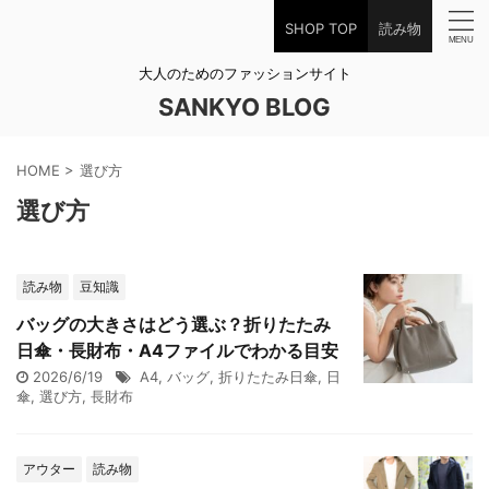
SHOP TOP
読み物
大人のためのファッションサイト
SANKYO BLOG
HOME
>
選び方
選び方
読み物
豆知識
バッグの大きさはどう選ぶ？折りたたみ
日傘・長財布・A4ファイルでわかる目安
2026/6/19
A4
,
バッグ
,
折りたたみ日傘
,
日
傘
,
選び方
,
長財布
アウター
読み物