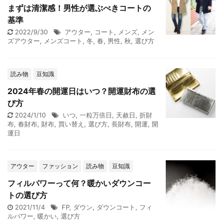
まずは清潔感！男性が選ぶべきコートの
基準
2022/9/30
アウター
,
コート
,
メンズ
,
メン
ズアウター
,
メンズコート
,
冬
,
春
,
男性
,
秋
,
選び方
読み物
豆知識
2024年春の開運日はいつ？開運財布の選
び方
2024/1/10
いつ
,
一粒万倍日
,
天赦日
,
折財
布
,
春財布
,
財布
,
買い替え
,
選び方
,
長財布
,
開運
,
開
運日
アウター
ファッション
読み物
豆知識
フィルパワーって何？暖かいダウンコー
トの選び方
2021/11/4
FP
,
ダウン
,
ダウンコート
,
フィ
ルパワー
,
暖かい
,
選び方