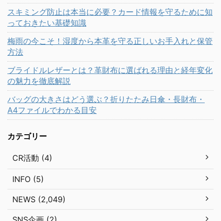
スキミング防止は本当に必要？カード情報を守るために知
っておきたい基礎知識
梅雨の今こそ！湿度から本革を守る正しいお手入れと保管
方法
ブライドルレザーとは？革財布に選ばれる理由と経年変化
の魅力を徹底解説
バッグの大きさはどう選ぶ？折りたたみ日傘・長財布・
A4ファイルでわかる目安
カテゴリー
CR活動 (4)
INFO (5)
NEWS (2,049)
SNS企画 (2)