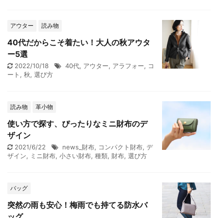
アウター
読み物
40代だからこそ着たい！大人の秋アウタ
ー5選
2022/10/18
40代
,
アウター
,
アラフォー
,
コ
ート
,
秋
,
選び方
読み物
革小物
使い方で探す、ぴったりなミニ財布のデ
ザイン
2021/6/22
news_財布
,
コンパクト財布
,
デ
ザイン
,
ミニ財布
,
小さい財布
,
種類
,
財布
,
選び方
バッグ
突然の雨も安心！梅雨でも持てる防水バ
ッグ