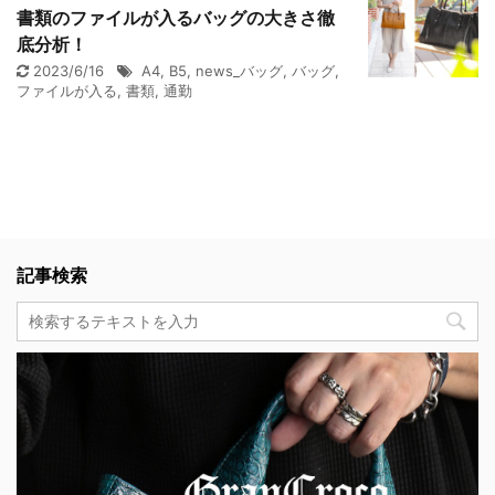
書類のファイルが入るバッグの大きさ徹
底分析！
2023/6/16
A4
,
B5
,
news_バッグ
,
バッグ
,
ファイルが入る
,
書類
,
通勤
記事検索