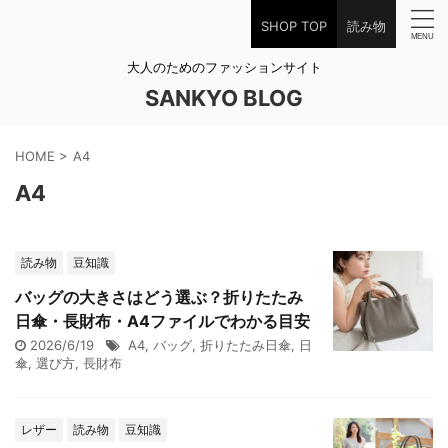
SHOP TOP
読み物
大人のためのファッションサイト
SANKYO BLOG
HOME
>
A4
A4
読み物
豆知識
バッグの大きさはどう選ぶ？折りたたみ
日傘・長財布・A4ファイルでわかる目安
2026/6/19
A4
,
バッグ
,
折りたたみ日傘
,
日
傘
,
選び方
,
長財布
レザー
読み物
豆知識