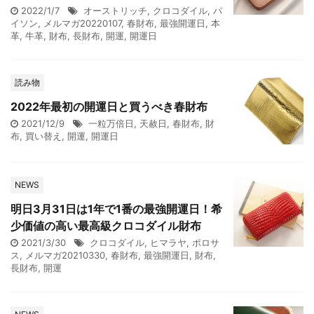
2022/1/7
オーストリッチ
,
クロコダイル
,
パ
イソン
,
メルマガ20220107
,
春財布
,
最強開運日
,
本
革
,
牛革
,
財布
,
長財布
,
開運
,
開運日
読み物
2022年最初の開運日と買うべき春財布
2021/12/9
一粒万倍日
,
天赦日
,
春財布
,
財
布
,
買い替え
,
開運
,
開運日
NEWS
明日3月31日は1年で1番の最強開運日！希
少価値の高い最高級クロコダイル財布
2021/3/30
クロコダイル
,
ヒマラヤ
,
ポロサ
ス
,
メルマガ20210330
,
春財布
,
最強開運日
,
財布
,
長財布
,
開運