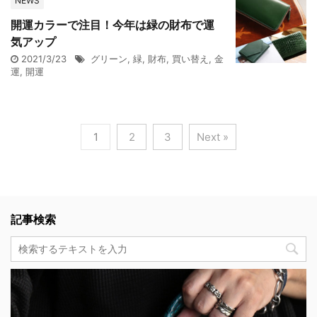
NEWS
開運カラーで注目！今年は緑の財布で運
気アップ
2021/3/23
グリーン
,
緑
,
財布
,
買い替え
,
金
運
,
開運
1
2
3
Next »
記事検索