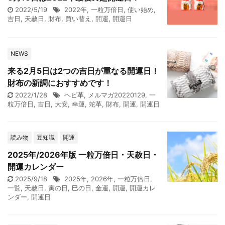
2022/5/19
2022年
,
一粒万倍日
,
使い始め
,
吉日
,
天赦日
,
財布
,
買い替え
,
開運
,
開運日
NEWS
来る2月5日は2つの吉日が重なる開運日！
財布の新調におすすめです！
2022/1/28
ヘビ革
,
メルマガ20220129
,
一
粒万倍日
,
吉日
,
大安
,
幸運
,
蛇革
,
財布
,
開運
,
開運日
読み物
豆知識
開運
2025年/2026年版 一粒万倍日・天赦日・
開運カレンダー
2025/9/18
2025年
,
2026年
,
一粒万倍日
,
一覧
,
天赦日
,
寅の日
,
巳の日
,
金運
,
開運
,
開運カレ
ンダー
,
開運日