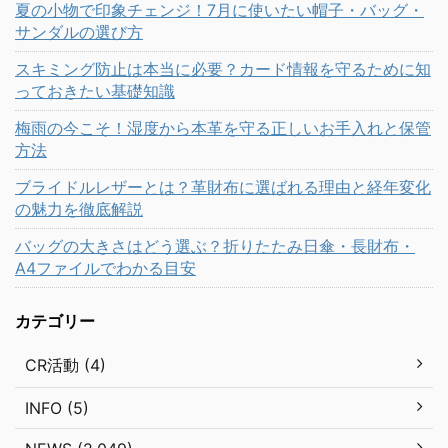
夏の小物で印象チェンジ！7月に使いたい帽子・バッグ・
サンダルの選び方
スキミング防止は本当に必要？カード情報を守るために知
っておきたい基礎知識
梅雨の今こそ！湿度から本革を守る正しいお手入れと保管
方法
ブライドルレザーとは？革財布に選ばれる理由と経年変化
の魅力を徹底解説
バッグの大きさはどう選ぶ？折りたたみ日傘・長財布・
A4ファイルでわかる目安
カテゴリー
CR活動 (4)
INFO (5)