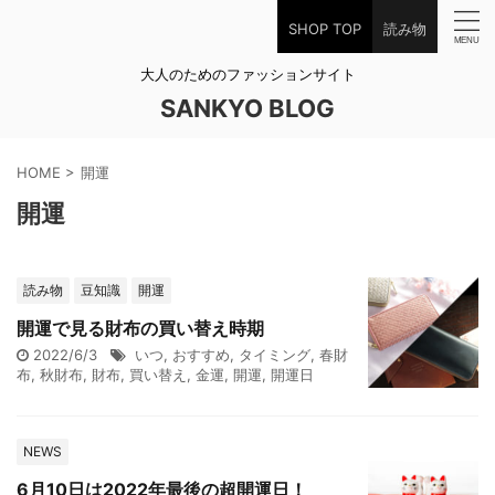
SHOP TOP
読み物
大人のためのファッションサイト
SANKYO BLOG
HOME
>
開運
開運
読み物
豆知識
開運
開運で見る財布の買い替え時期
2022/6/3
いつ
,
おすすめ
,
タイミング
,
春財
布
,
秋財布
,
財布
,
買い替え
,
金運
,
開運
,
開運日
NEWS
6月10日は2022年最後の超開運日！