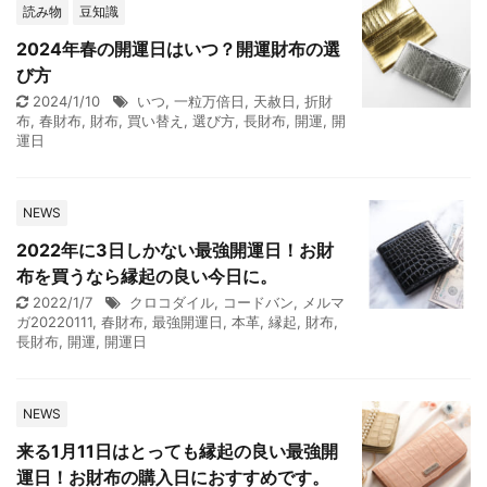
読み物
豆知識
2024年春の開運日はいつ？開運財布の選
び方
2024/1/10
いつ
,
一粒万倍日
,
天赦日
,
折財
布
,
春財布
,
財布
,
買い替え
,
選び方
,
長財布
,
開運
,
開
運日
NEWS
2022年に3日しかない最強開運日！お財
布を買うなら縁起の良い今日に。
2022/1/7
クロコダイル
,
コードバン
,
メルマ
ガ20220111
,
春財布
,
最強開運日
,
本革
,
縁起
,
財布
,
長財布
,
開運
,
開運日
NEWS
来る1月11日はとっても縁起の良い最強開
運日！お財布の購入日におすすめです。