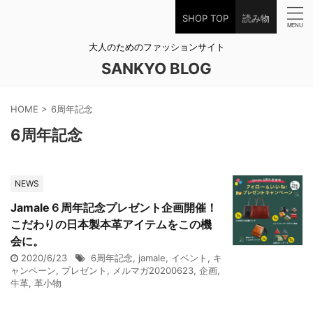
SHOP TOP
読み物
大人のためのファッションサイト
SANKYO BLOG
HOME
>
6周年記念
6周年記念
NEWS
Jamale６周年記念プレゼント企画開催！
こだわりの日本製本革アイテムをこの機
会に。
2020/6/23
6周年記念
,
jamale
,
イベント
,
キ
ャンペーン
,
プレゼント
,
メルマガ20200623
,
企画
,
牛革
,
革小物