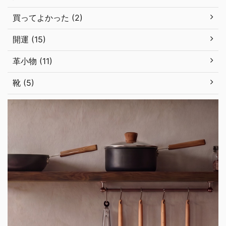
買ってよかった (2)
開運 (15)
革小物 (11)
靴 (5)