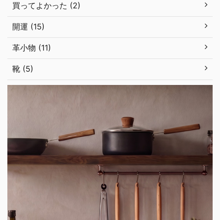
買ってよかった (2)
開運 (15)
革小物 (11)
靴 (5)