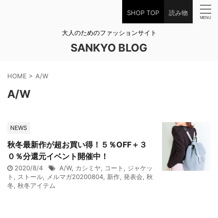
SHOP TOP
読み物
大人のためのファッションサイト
SANKYO BLOG
HOME
>
A/W
A/W
NEWS
秋冬最新作が超お買い得！５％OFF＋３
０％分還元イベント開催中！
2020/8/4
A/W
,
カシミヤ
,
コート
,
ジャケッ
ト
,
ストール
,
メルマガ20200804
,
新作
,
発表会
,
秋
冬
,
秋冬アイテム