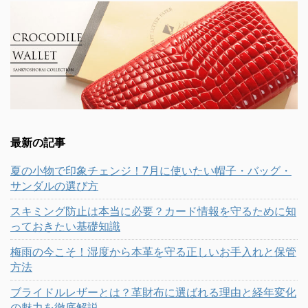
最新の記事
夏の小物で印象チェンジ！7月に使いたい帽子・バッグ・
サンダルの選び方
スキミング防止は本当に必要？カード情報を守るために知
っておきたい基礎知識
梅雨の今こそ！湿度から本革を守る正しいお手入れと保管
方法
ブライドルレザーとは？革財布に選ばれる理由と経年変化
の魅力を徹底解説