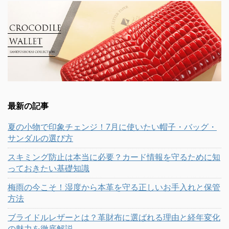
最新の記事
夏の小物で印象チェンジ！7月に使いたい帽子・バッグ・
サンダルの選び方
スキミング防止は本当に必要？カード情報を守るために知
っておきたい基礎知識
梅雨の今こそ！湿度から本革を守る正しいお手入れと保管
方法
ブライドルレザーとは？革財布に選ばれる理由と経年変化
の魅力を徹底解説