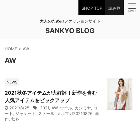
SHOP TOP
読み物
大人のためのファッションサイト
SANKYO BLOG
HOME
>
AW
AW
NEWS
2021秋冬アイテムが大好評！新作を含む
人気アイテムをピックアップ
2021/8/25
2021
,
AW
,
ウール
,
カシミヤ
,
コ
ート
,
ジャケット
,
ストール
,
メルマガ20210826
,
新
作
,
秋冬