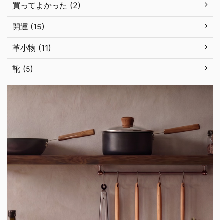
買ってよかった (2)
開運 (15)
革小物 (11)
靴 (5)