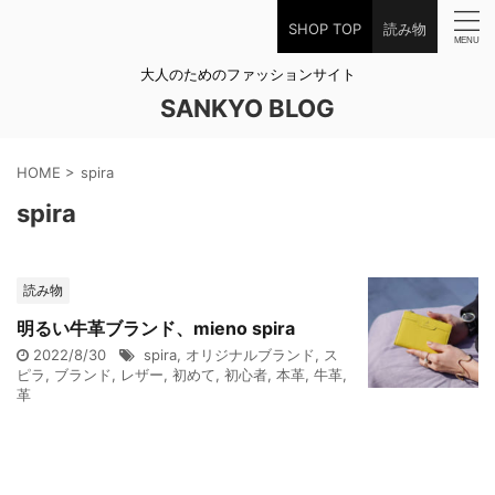
SHOP TOP
読み物
大人のためのファッションサイト
SANKYO BLOG
HOME
>
spira
spira
読み物
明るい牛革ブランド、mieno spira
2022/8/30
spira
,
オリジナルブランド
,
ス
ピラ
,
ブランド
,
レザー
,
初めて
,
初心者
,
本革
,
牛革
,
革