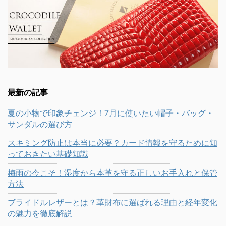
最新の記事
夏の小物で印象チェンジ！7月に使いたい帽子・バッグ・
サンダルの選び方
スキミング防止は本当に必要？カード情報を守るために知
っておきたい基礎知識
梅雨の今こそ！湿度から本革を守る正しいお手入れと保管
方法
ブライドルレザーとは？革財布に選ばれる理由と経年変化
の魅力を徹底解説