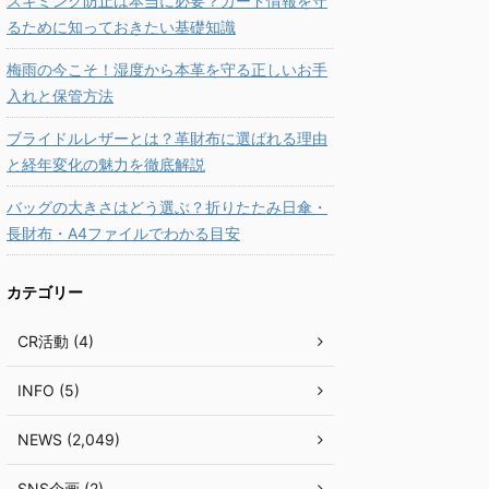
スキミング防止は本当に必要？カード情報を守
るために知っておきたい基礎知識
梅雨の今こそ！湿度から本革を守る正しいお手
入れと保管方法
ブライドルレザーとは？革財布に選ばれる理由
と経年変化の魅力を徹底解説
バッグの大きさはどう選ぶ？折りたたみ日傘・
長財布・A4ファイルでわかる目安
カテゴリー
CR活動 (4)
INFO (5)
NEWS (2,049)
SNS企画 (2)