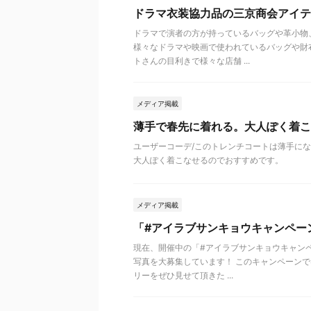
ドラマ衣装協力品の三京商会アイテ
ドラマで演者の方が持っているバッグや革小物
様々なドラマや映画で使われているバッグや財
トさんの目利きで様々な店舗 ...
メディア掲載
薄手で春先に着れる。大人ぽく着こ
ユーザーコーデ/このトレンチコートは薄手に
大人ぽく着こなせるのでおすすめです。
メディア掲載
「#アイラブサンキョウキャンペー
現在、開催中の「#アイラブサンキョウキャン
写真を大募集しています！ このキャンペーンで
リーをぜひ見せて頂きた ...