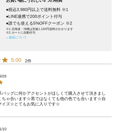
お買い物にうれしい3つの特典
●税込3,980円以上で送料無料 ※1
●LINE連携で200ポイント付与
●誰でも使える5%OFFクーポン ※2
※1.北海道・沖縄は別途1,100円送料がかかります
※2.カートに自動付与
→返品について
5.00
2
9/26
革バッグに何かアクセントがほしくて購入させて頂きまし
くちゃ合います☆黒ではなくても他の色でも合います☆自
マイズ☆とてもお気に入りです☆
1/10