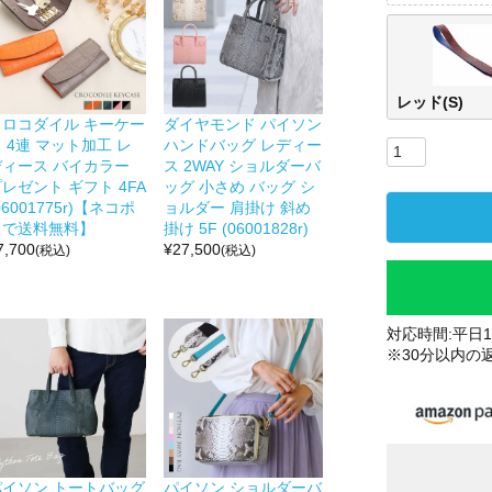
レッド(S)
クロコダイル キーケー
ダイヤモンド パイソン
 4連 マット加工 レ
ハンドバッグ レディー
ディース バイカラー
ス 2WAY ショルダーバ
レゼント ギフト 4FA
ッグ 小さめ バッグ シ
06001775r)【ネコポ
ョルダー 肩掛け 斜め
スで送料無料】
掛け 5F (06001828r)
7,700
¥
27,500
(税込)
(税込)
対応時間:平日10
※30分以内の
パイソン トートバッグ
パイソン ショルダーバ