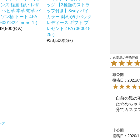
ンズ 軽量 軽い レザ
ッグ 【3種類のストラ
 ヘビ革 本革 蛇革 パ
ップ付き】3way バイ
ソン柄 トート 4FA
カラー 斜めがけバッグ
06001822-mens-1r)
レディース ギフト プ
49,500
レゼント 4FA (060018
(税込)
25r)
¥
38,500
(税込)
非公開
投稿日
2021/0
自前の黒の
た☆めちゃ
分でカスタ
ッグ
非公開
投稿日
2020/1