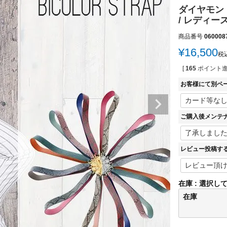
ダイヤモン
/ レディース
商品番号
060008
¥
16,500
税
[
165
ポイント進
お客様にて別ペ
ご購入後メンテ
レビュー投稿す
在庫
選択し
在庫