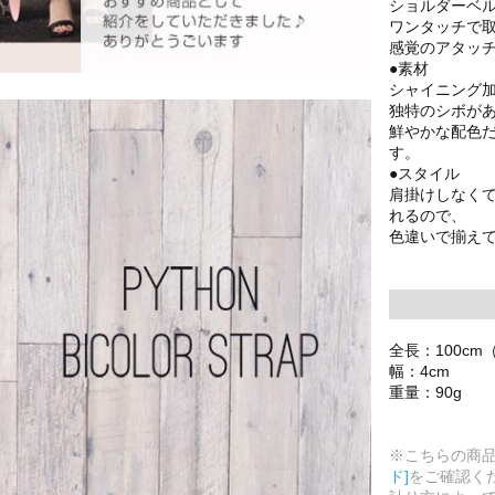
ショルダーベ
ワンタッチで
感覚のアタッ
●素材
シャイニング
独特のシボが
鮮やかな配色
す。
●スタイル
肩掛けしなく
れるので、
色違いで揃え
全長：100c
幅：4cm
重量：90g
※こちらの商
ド]
をご確認く