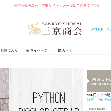
→三京商会を装った詐欺サイト・メールにご注意ください
WOMEN
M
検索
お気に入り
マイページ
カート
990円以上の
詳細・その他
exotic leather