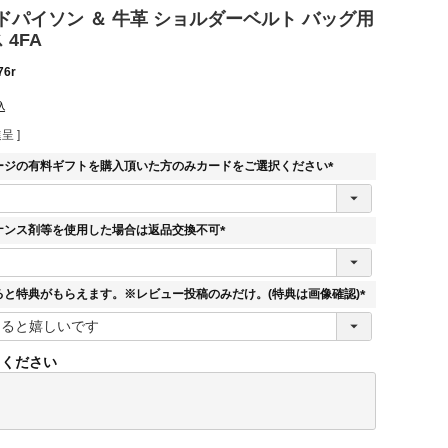
ドパイソン ＆ 牛革 ショルダーベルト バッグ用
 4FA
76r
込
呈 ]
ージの有料ギフトを購入頂いた方のみカードをご選択ください
(
必
須
ナンス剤等を使用した場合は返品交換不可
)
(
必
須
ると特典がもらえます。※レビュー投稿のみだけ。(特典は画像確認)
)
(
必
須
てください
)