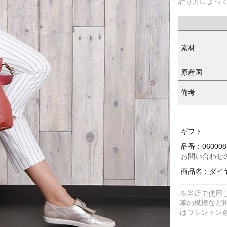
計り方によっ
素材
原産国
備考
ギフト
品番：060008
お問い合わせ
商品名：ダイヤ
※当店で使用
革の模様など
はワシントン