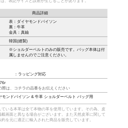
ては、表記サイズと誤差が生じることがあります。
商品詳細
表：ダイヤモンドパイソン
裏：牛革
金具：真鍮
韓国(縫製)
※ショルダーベルトのみの販売です。バッグ本体は付
属しませんのでご注意ください。
：ラッピング対応
76r
の際は、コチラの品番をお伝えください
モンドパイソン & 牛革 ショルダーベルト バッグ用
している本革は全て本物の革を使用しています。その為、皮
掲載画面と異なる場合がございます。また天然皮革に関して
条約を元に適正に輸入された商品を販売しています。