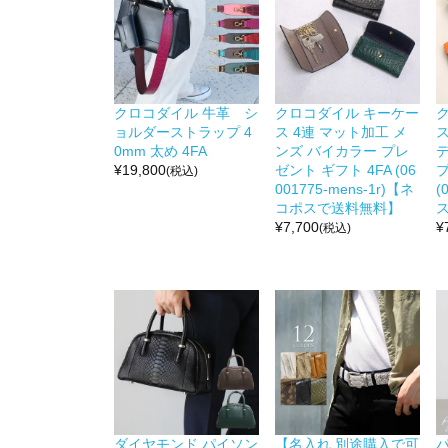
クロコダイル 牛革 シ
クロコダイル キーケー
ョルダーストラップ 4
ス 4連 マット加工 メ
ス
0mm 太め 4FA
ンズ バイカラー プレ
¥
19,800
ゼント ギフト 4FA (06
プ
(税込)
001775-mens-1r)【ネ
(
コポスで送料無料】
¥
7,700
¥
(税込)
ダイヤモンド パイソン
【名入れ 別途購入で可