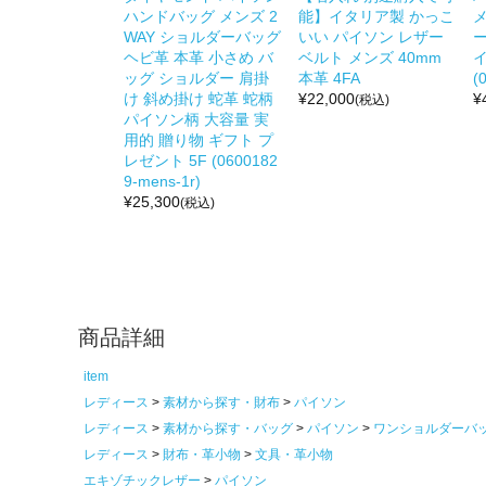
ハンドバッグ メンズ 2
能】イタリア製 かっこ
メ
WAY ショルダーバッグ
いい パイソン レザー
ー
ヘビ革 本革 小さめ バ
ベルト メンズ 40mm
イ
ッグ ショルダー 肩掛
本革 4FA
(
け 斜め掛け 蛇革 蛇柄
¥
22,000
¥
(税込)
パイソン柄 大容量 実
用的 贈り物 ギフト プ
レゼント 5F (0600182
9-mens-1r)
¥
25,300
(税込)
商品詳細
item
レディース
素材から探す・財布
パイソン
レディース
素材から探す・バッグ
パイソン
ワンショルダーバ
レディース
財布・革小物
文具・革小物
エキゾチックレザー
パイソン