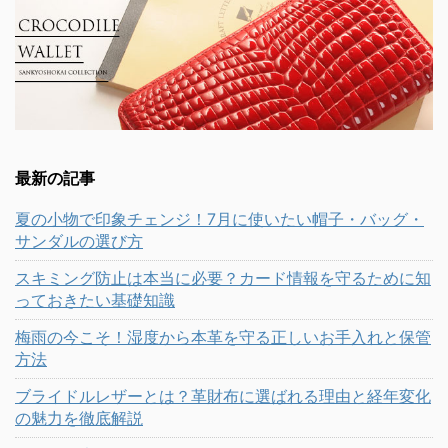
最新の記事
夏の小物で印象チェンジ！7月に使いたい帽子・バッグ・
サンダルの選び方
スキミング防止は本当に必要？カード情報を守るために知
っておきたい基礎知識
梅雨の今こそ！湿度から本革を守る正しいお手入れと保管
方法
ブライドルレザーとは？革財布に選ばれる理由と経年変化
の魅力を徹底解説