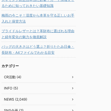
るために知っておきたい基礎知識
梅雨の今こそ！湿度から本革を守る正しいお手
入れと保管方法
ブライドルレザーとは？革財布に選ばれる理由
と経年変化の魅力を徹底解説
バッグの大きさはどう選ぶ？折りたたみ日傘・
長財布・A4ファイルでわかる目安
カテゴリー
CR活動 (4)
INFO (5)
NEWS (2,049)
SNS企画 (2)