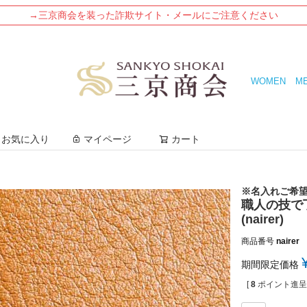
→三京商会を装った詐欺サイト・メールにご注意ください
WOMEN
M
検索
お気に入り
マイページ
カート
※名入れご希
職人の技で
(nairer)
商品番号
nairer
期間限定価格
[
8
ポイント進呈 