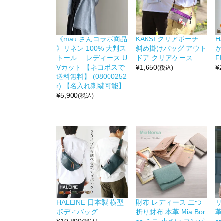
《mau.さんコラボ商品
KAKSI クリアポーチ
H
》リネン 100% 大判ス
斜め掛けバッグ アウト
か
トール レディース U
ドア クリアケース
F
Vカット 【ネコポスで
¥
1,650
¥
(税込)
送料無料】 (08000252
r) 【名入れ刺繍可能】
¥
5,900
(税込)
HALEINE 日本製 横型
財布 レディース 二つ
リ
ボディバッグ
折り財布 本革 Mia Bor
革