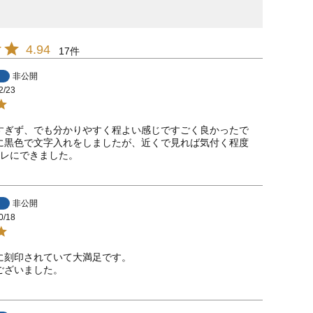
4.94
17
非公開
2/23
すぎず、でも分かりやすく程よい感じですごく良かったで
に黒色で文字入れをしましたが、近くで見れば気付く程度
ャレにできました。
非公開
0/18
に刻印されていて大満足です。

ございました。