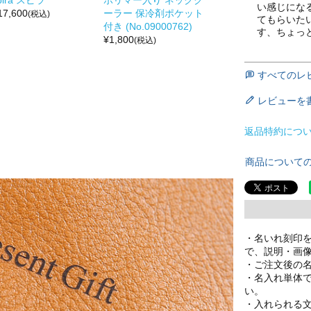
pira スピラ
ポリマー入り ネックク
い感じにな
17,600
ーラー 保冷剤ポケット
(税込)
てもらいた
付き (No.09000762)
す、ちょっ
¥
1,800
(税込)
すべてのレ
レビューを
返品特約につ
商品について
・名いれ刻印
で、説明・画
・ご注文後の
・名入れ単体
い。
・入れられる文