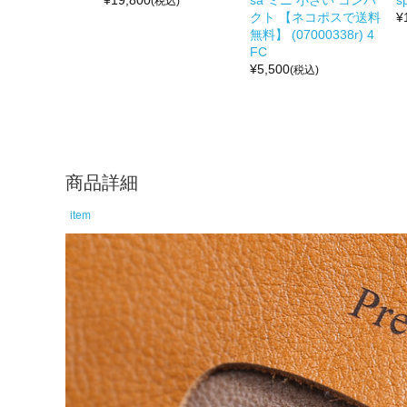
¥
19,800
sa ミニ 小さい コンパ
s
(税込)
クト 【ネコポスで送料
¥
無料】 (07000338r) 4
FC
¥
5,500
(税込)
商品詳細
item