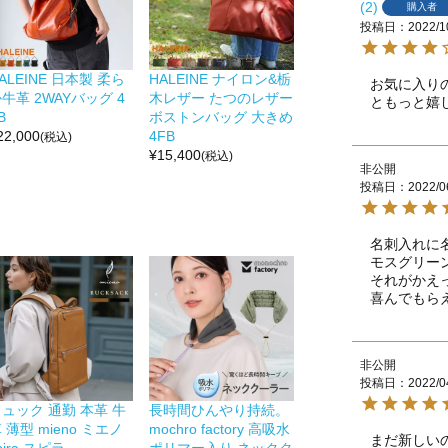
2
購入者
投稿日
2022/1
ALEINE 日本製 柔ら
HALEINE ナイロン&栃
お気に入り
牛革 2WAYバッグ 4
木レザー たつのレザー
ともっと嬉
B
ボストンバッグ 大きめ
22,000
4FB
(税込)
¥
15,400
(税込)
非公開
投稿日
2022/0
名刺入れに
モスグリー
それがかえ
喜んでもら
非公開
投稿日
2022/0
ュック 通勤 本革 牛
長時間ひんやり持続。
 薄型 mieno ミエノ
mochro factory 高吸水
まだ新しい