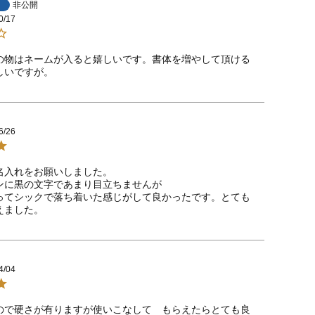
非公開
0/17
の物はネームが入ると嬉しいです。書体を増やして頂ける
しいですが。
6/26
名入れをお願いしました。

ンに黒の文字であまり目立ちませんが

ってシックで落ち着いた感じがして良かったです。とても
えました。
4/04
ので硬さが有りますが使いこなして　もらえたらとても良