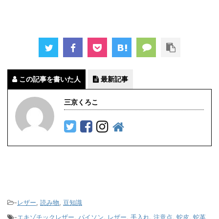
この記事を書いた人
最新記事
三京くろこ
-
レザー
,
読み物
,
豆知識
-
エキゾチックレザー
,
パイソン
,
レザー
,
手入れ
,
注意点
,
蛇皮
,
蛇革