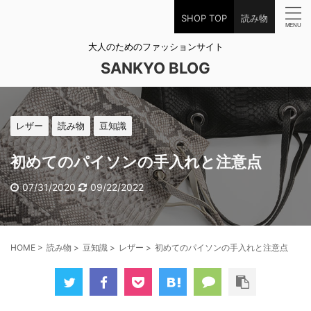
SHOP TOP
読み物
大人のためのファッションサイト
SANKYO BLOG
レザー
読み物
豆知識
初めてのパイソンの手入れと注意点
07/31/2020
09/22/2022
HOME
>
読み物
>
豆知識
>
レザー
>
初めてのパイソンの手入れと注意点