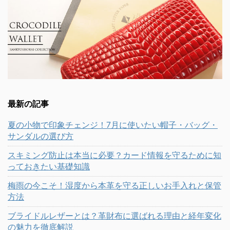
最新の記事
夏の小物で印象チェンジ！7月に使いたい帽子・バッグ・
サンダルの選び方
スキミング防止は本当に必要？カード情報を守るために知
っておきたい基礎知識
梅雨の今こそ！湿度から本革を守る正しいお手入れと保管
方法
ブライドルレザーとは？革財布に選ばれる理由と経年変化
の魅力を徹底解説