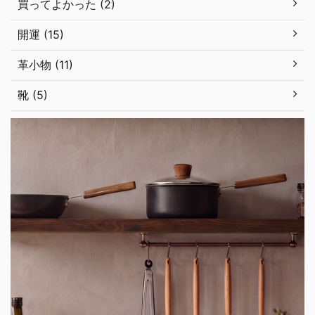
買ってよかった (2)
開運 (15)
革小物 (11)
靴 (5)