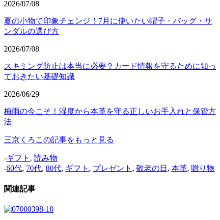
2026/07/08
夏の小物で印象チェンジ！7月に使いたい帽子・バッグ・サ
ンダルの選び方
2026/07/08
スキミング防止は本当に必要？カード情報を守るために知っ
ておきたい基礎知識
2026/06/29
梅雨の今こそ！湿度から本革を守る正しいお手入れと保管方
法
三京くろこの記事をもっと見る
-
ギフト
,
読み物
-
60代
,
70代
,
80代
,
ギフト
,
プレゼント
,
敬老の日
,
本革
,
贈り物
関連記事