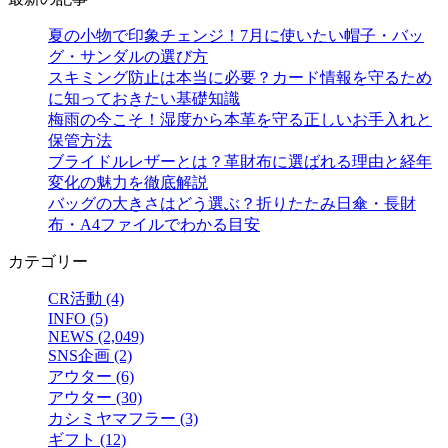
夏の小物で印象チェンジ！7月に使いたい帽子・バッ
グ・サンダルの選び方
スキミング防止は本当に必要？カード情報を守るため
に知っておきたい基礎知識
梅雨の今こそ！湿度から本革を守る正しいお手入れと
保管方法
ブライドルレザーとは？革財布に選ばれる理由と経年
変化の魅力を徹底解説
バッグの大きさはどう選ぶ？折りたたみ日傘・長財
布・A4ファイルでわかる目安
カテゴリー
CR活動 (4)
INFO (5)
NEWS (2,049)
SNS企画 (2)
アウター (6)
アウター (30)
カシミヤマフラー (3)
ギフト (12)