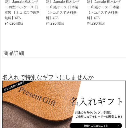
能】 Jamale 栃木レザ
能】 Jamale 栃木レザ
能】 Jamale 栃木レザ
ー 薄型 ペンケース 日
ー 印鑑ケース 日本製
ー 印鑑ケース 日本製
本製 【ネコポスで送料
【ネコポスで送料無
【ネコポスで送料無
無料】4FA
料】4FA
料】4FA
¥
4,620
¥
4,290
¥
4,290
(税込)
(税込)
(税込)
商品詳細
名入れで特別なギフトにしませんか