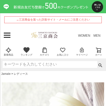
ペー
ジト
ップ
へ
→三京商会を装った詐欺サイト・メールにご注意ください
WOMEN
MEN
新着商品
ランキング
カテゴリ
お気に入り
マイページ
カート
Jamale
レディース