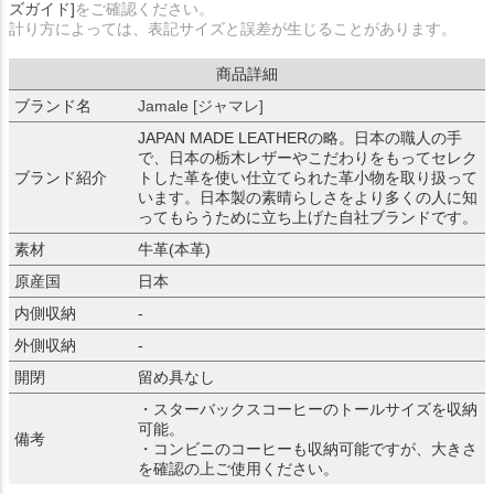
ズガイド]
をご確認ください。
計り方によっては、表記サイズと誤差が生じることがあります。
商品詳細
ブランド名
Jamale [ジャマレ]
JAPAN MADE LEATHERの略。日本の職人の手
で、日本の栃木レザーやこだわりをもってセレク
ブランド紹介
トした革を使い仕立てられた革小物を取り扱って
います。日本製の素晴らしさをより多くの人に知
ってもらうために立ち上げた自社ブランドです。
素材
牛革(本革)
原産国
日本
内側収納
-
外側収納
-
開閉
留め具なし
・スターバックスコーヒーのトールサイズを収納
可能。
備考
・コンビニのコーヒーも収納可能ですが、大きさ
を確認の上ご使用ください。