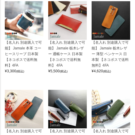
【名入れ 別途購入で可
【名入れ 別途購入で可
【名入れ 別途購入で可
能】 Jamale 本革 コー
能】 Jamale 栃木レザ
能】 Jamale 栃木レザ
ヒースリーブ 日本製
ー 通帳ケース 日本製
ー 薄型 ペンケース 日
【ネコポスで送料無
【ネコポスで送料無
本製 【ネコポスで送料
料】4FA
料】 4FA
無料】4FA
¥
3,300
¥
5,500
¥
4,620
(税込)
(税込)
(税込)
【名入れ 別途購入で可
【名入れ 別途購入で可
【名入れ 別途購入で可