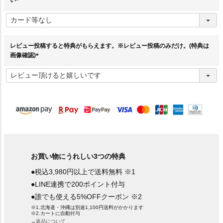
い
(
必
須
)
レビュー投稿すると特典がもらえます。※レビュー投稿のみだけ。(特典は
画像確認)
(
必
須
)
お買い物にうれしい3つの特典
●税込3,980円以上で送料無料 ※1
●LINE連携で200ポイント付与
●誰でも使える5%OFFクーポン ※2
※1.北海道・沖縄は別途1,100円送料がかかります
※2.カートに自動付与
→返品について