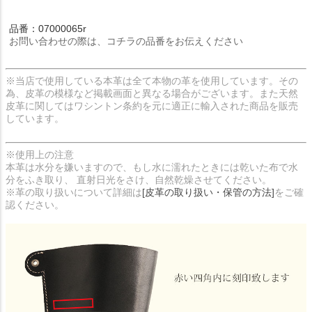
品番：07000065r
お問い合わせの際は、コチラの品番をお伝えください
※当店で使用している本革は全て本物の革を使用しています。その
為、皮革の模様など掲載画面と異なる場合がございます。また天然
皮革に関してはワシントン条約を元に適正に輸入された商品を販売
しています。
※使用上の注意
本革は水分を嫌いますので、もし水に濡れたときには乾いた布で水
分をふき取り、 直射日光をさけ、自然乾燥させてください。
※革の取り扱いについて詳細は
[皮革の取り扱い・保管の方法]
をご確
認ください。