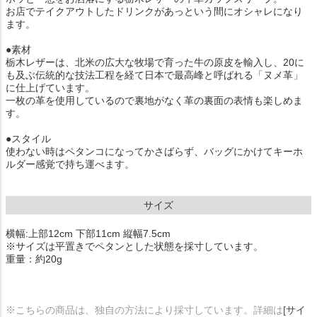
お店でテイクアウトしたドリンクがあっという間にオシャレになり
ます。
●素材
栃木レザーは、北米の広大な牧場で育った牛の原皮を輸入し、20に
も及ぶ伝統的な技法工程を経て日本で最高峰と呼ばれる「ヌメ革」
に仕上げています。
一枚の革を使用しているので裏地がなく革の裏面の表情も楽しめま
す。
●スタイル
使わない時はペタンコになってかさばらず、バッグにかけてキーホ
ルダー感覚で持ち運べます。
サイズ
横幅:上部12cm 下部11cm 縦幅7.5cm
※サイズは平置きでペタンとした状態を採寸しています。
重量：約20g
※こちらの商品は、独自の方法により採寸しています。詳細は
[サイ