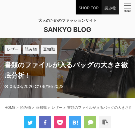
SHOP TOP
読み物
大人のためのファッションサイト
SANKYO BLOG
レザー
読み物
豆知識
書類のファイルが入るバッグの大きさ徹
底分析！
06/08/2020
06/16/2023
HOME
>
読み物
>
豆知識
>
レザー
>
書類のファイルが入るバッグの大きさ徹