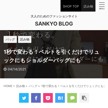
SHOP TOP
読み物
大人のためのファッションサイト
SANKYO BLOG
バッグ
読み物
1秒で変わる！ベルトを引くだけでリュ
ックにもショルダーバッグにも
04/14/2021
HOME
>
読み物
>
バッグ
>
1秒で変わる！ベルトを引くだけでリュックにもシ