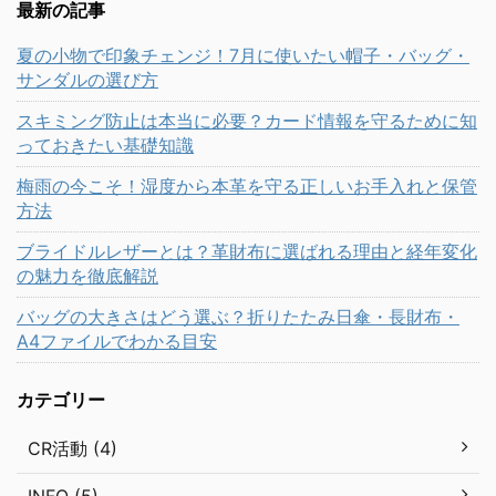
最新の記事
夏の小物で印象チェンジ！7月に使いたい帽子・バッグ・
サンダルの選び方
スキミング防止は本当に必要？カード情報を守るために知
っておきたい基礎知識
梅雨の今こそ！湿度から本革を守る正しいお手入れと保管
方法
ブライドルレザーとは？革財布に選ばれる理由と経年変化
の魅力を徹底解説
バッグの大きさはどう選ぶ？折りたたみ日傘・長財布・
A4ファイルでわかる目安
カテゴリー
CR活動 (4)
INFO (5)