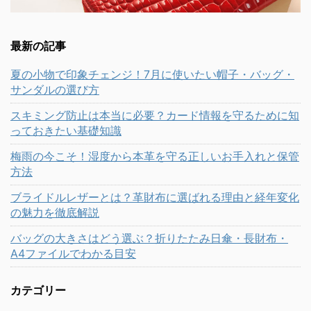
最新の記事
夏の小物で印象チェンジ！7月に使いたい帽子・バッグ・
サンダルの選び方
スキミング防止は本当に必要？カード情報を守るために知
っておきたい基礎知識
梅雨の今こそ！湿度から本革を守る正しいお手入れと保管
方法
ブライドルレザーとは？革財布に選ばれる理由と経年変化
の魅力を徹底解説
バッグの大きさはどう選ぶ？折りたたみ日傘・長財布・
A4ファイルでわかる目安
カテゴリー