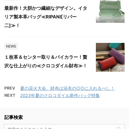
最新作！大胆かつ繊細なデザイン。イタ
リア製本革バッグ≪RIPANI[リパー
二]≫！
NEWS
１枚革＆センター取り＆バイカラー！贅
沢な仕上がりの≪クロコダイル財布≫！
PREV
夏の花火大会、財布は浴衣の○○に入れるべし！
NEXT
2023年夏のクロコダイル新作バッグ特集
記事検索