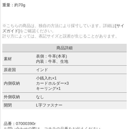
重量：約70g
※こちらの商品は、独自の方法により採寸しています。詳細は
[サイ
ズガイド]
をご確認ください。
計り方によっては、表記サイズと誤差が生じることがあります。
商品詳細
表側：牛革(本革)
素材
内装：牛革、生地
原産国
インド
小銭入れ×1
内側収納
カードホルダー×3
キーリング×1
外側収納
なし
開閉
L字ファスナー
品番：07000390r
お問い合わせの際は、コチラの品番をお伝えください