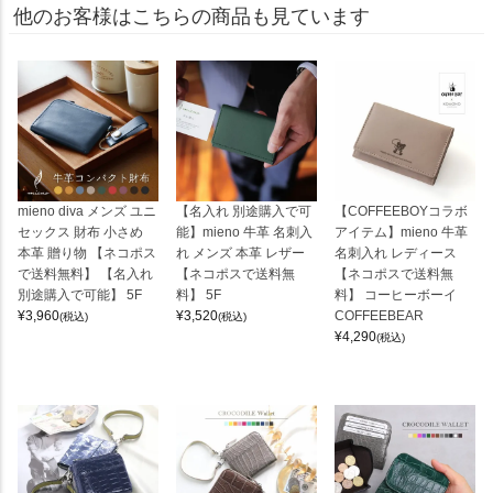
他のお客様はこちらの商品も見ています
mieno diva メンズ ユニ
【名入れ 別途購入で可
【COFFEEBOYコラボ
セックス 財布 小さめ
能】mieno 牛革 名刺入
アイテム】mieno 牛革
本革 贈り物 【ネコポス
れ メンズ 本革 レザー
名刺入れ レディース
で送料無料】 【名入れ
【ネコポスで送料無
【ネコポスで送料無
別途購入で可能】 5F
料】 5F
料】 コーヒーボーイ
¥
3,960
¥
3,520
COFFEEBEAR
(税込)
(税込)
¥
4,290
(税込)