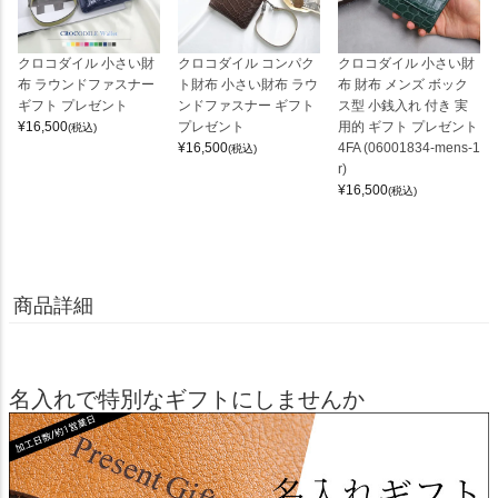
クロコダイル 小さい財
クロコダイル コンパク
クロコダイル 小さい財
布 ラウンドファスナー
ト財布 小さい財布 ラウ
布 財布 メンズ ボック
ギフト プレゼント
ンドファスナー ギフト
ス型 小銭入れ 付き 実
¥
16,500
プレゼント
用的 ギフト プレゼント
(税込)
¥
16,500
4FA (06001834-mens-1
(税込)
r)
¥
16,500
(税込)
商品詳細
名入れで特別なギフトにしませんか