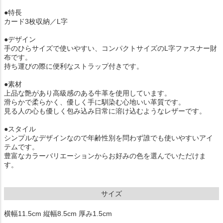
●特長
カード3枚収納／L字
●デザイン
手のひらサイズで使いやすい、コンパクトサイズのL字ファスナー財
布です。
持ち運びの際に便利なストラップ付きです。
●素材
上品な艶があり高級感のある牛革を使用しています。
滑らかで柔らかく、優しく手に馴染む心地いい革質です。
見る人の心も優しく包み込み日常に溶け込むようなレザーです。
●スタイル
シンプルなデザインなので年齢性別を問わず誰でも使いやすいアイ
テムです。
豊富なカラーバリエーションからお好みの色を選んでいただけま
す。
サイズ
横幅11.5cm 縦幅8.5cm 厚み1.5cm