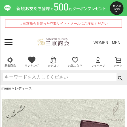
ペー
ジト
ップ
へ
→三京商会を装った詐欺サイト・メールにご注意ください
WOMEN
MEN
新着商品
ランキング
カテゴリ
お気に入り
マイページ
カート
mieno
レディース