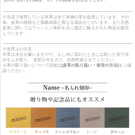
※当店で使用している本革は全て本物の革を使用しています。その
為、皮革の模様など掲載画面と異なる場合がございます。また天然
皮革に関してはワシントン条約を元に適正に輸入された商品を販売
しています。
※使用上の注意
本革は水分を嫌いますので、もし水に濡れたときには乾いた布で水
分をふき取り、 直射日光をさけ、自然乾燥させてください。
※革の取り扱いについて詳細は
[皮革の取り扱い・保管の方法]
をご確
認ください。