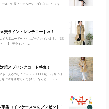
モールでも夏アイテムがずらずら並んでいます
の≪美ライントレンチコート≫！
にて人気ユーザーさんに紹介されています。 掲載
！【 美ライン ...
対策スプリングコート特集！
のも、見るのもイヤ～～～(Ｔ□Ｔ)という方には、
らをご紹介させてください。 なんとー、＞＞
！≪本革製コインケース≫をプレゼント！