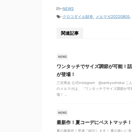
-
NEWS
-
クロコダイル財布
,
メルマガ20220805
,
関連記事
NEWS
ワンタッチでサイズ調節が可能！話
が登場！
三京商会 公式instagram @sankyosho
のメルマガは、「ワンタッチでサイズ調節が可
場！ ...
NEWS
最新作！夏コーデにベストマッチ！
夏の最新作！早速ご紹介します！ 夏の装いに良