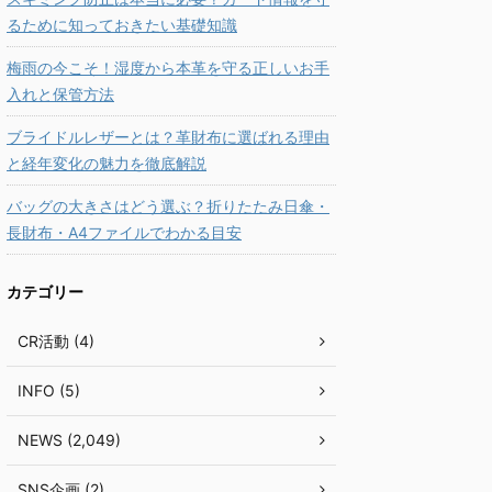
るために知っておきたい基礎知識
梅雨の今こそ！湿度から本革を守る正しいお手
入れと保管方法
ブライドルレザーとは？革財布に選ばれる理由
と経年変化の魅力を徹底解説
バッグの大きさはどう選ぶ？折りたたみ日傘・
長財布・A4ファイルでわかる目安
カテゴリー
CR活動 (4)
INFO (5)
NEWS (2,049)
SNS企画 (2)