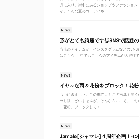
月に入り、街中にあるショップやファッション
が、そんな夏のコーディネー ...
NEWS
形がとても綺麗です◎SNSで話題
当店のアイテムが、インスタグラムなどのSNS
はこちら 中でもこちらのアイテムが大好評です
NEWS
イヤ～な雨＆花粉をブロック！花粉
ついにきました。この季節…！ この言葉を聞く
申し訳ございませんが、そんな方にこそ、こち
「花粉」ブロックしてく ...
NEWS
Jamale[ジャマレ]４周年企画