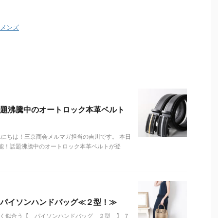
メンズ
題沸騰中のオートロック本革ベルト
kai こんにちは！三京商会メルマガ担当の吉川です。 本日
能！話題沸騰中のオートロック本革ベルトが登
パイソンハンドバッグ≪２型！≫
く似合う【 パイソンハンドバッグ ２型 】 ７