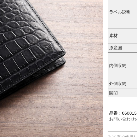
ラベル説明
素材
原産国
内側収納
外側収納
開閉
品番：0600152
お問い合わせ
※当店で使用