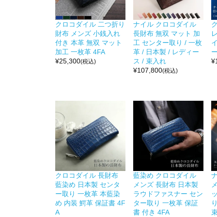
クロコダイル 二つ折り
ナイル クロコダイル
財布 メンズ 小銭入れ
長財布 無双 マット 加
付き 本革 無双 マット
工 センター取り / 一枚
加工 一枚革 4FA
革 / 日本製 / レディー
¥
25,300
ス / 束入れ
¥
(税込)
¥
107,800
(税込)
クロコダイル 長財布
藍染め クロコダイル
藍染め 日本製 センタ
メンズ 長財布 日本製
メ
ー取り 一枚革 本藍染
ラウドファスナー セン
め 内装 鰐革 保証書 4F
ター取り 一枚革 保証
り
A
書 付き 4FA