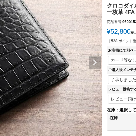
クロコダイル
一枚革 4FA
商品番号
060015
¥
52,800
税
[
528
ポイント進
お客様にて別ペ
ご購入後メンテ
レビュー投稿す
在庫
選択し
在庫