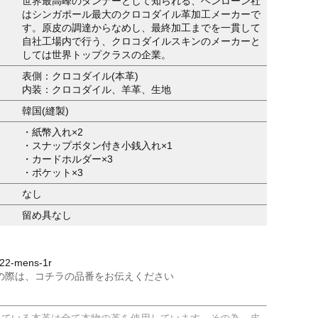
世界最高峰のタンナーとして知られる、ヘンローン社
はシンガポール最大のクロコダイル革加工メーカーで
す。原皮の調達からなめし、最終加工までを一貫して
自社工場内で行う、クロコダイルスキンのメーカーと
しては世界トップクラスの企業。
表側：クロコダイル(本革)
内装：クロコダイル、羊革、生地
韓国(縫製)
・紙幣入れ×2
・スナップボタン付き小銭入れ×1
・カードホルダー×3
・ポケット×3
なし
留め具なし
2-mens-1r
の際は、コチラの品番をお伝えください
している本革は全て本物の革を使用しています。その為、皮