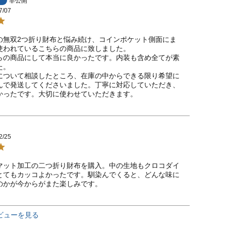
非公開
7/07
の無双2つ折り財布と悩み続け、コインポケット側面にま
使われているこちらの商品に致しました。

らの商品にして本当に良かったです。内装も含め全てが素
。

について相談したところ、在庫の中からできる限り希望に
んで発送してくださいました。丁寧に対応していただき、
かったです。大切に使わせていただきます。
2/25
マット加工の二つ折り財布を購入。中の生地もクロコダイ
とてもカッコよかったです。馴染んでくると、どんな味に
のかが今からがまた楽しみです。
ビューを見る