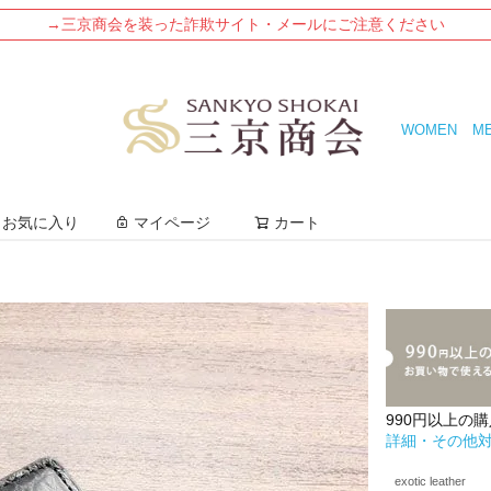
→三京商会を装った詐欺サイト・メールにご注意ください
WOMEN
M
検索
お気に入り
マイページ
カート
990円以上の
詳細・その他
exotic leather