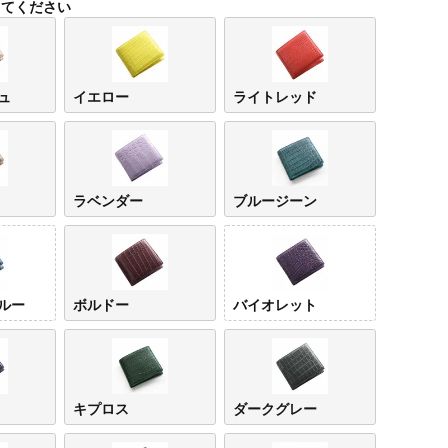
してください
ュ
イエロー
ライトレッド
ラベンダー
ブルージーン
ピンクベー
イエ
ジュ
ルー
ボルドー
バイオレット
キプロス
ダークグレー