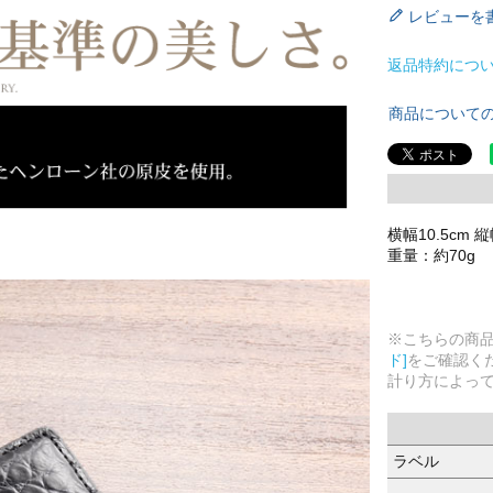
レビューを
返品特約につ
商品について
横幅10.5cm 縦
重量：約70g
※こちらの商
ド]
をご確認く
計り方によっ
ラベル