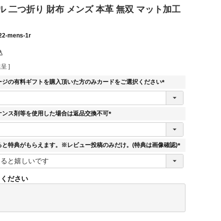
 二つ折り 財布 メンズ 本革 無双 マット加工
22-mens-1r
込
呈 ]
ージの有料ギフトを購入頂いた方のみカードをご選択ください
(
必
須
ナンス剤等を使用した場合は返品交換不可
)
(
必
須
ると特典がもらえます。※レビュー投稿のみだけ。(特典は画像確認)
)
(
必
須
てください
)