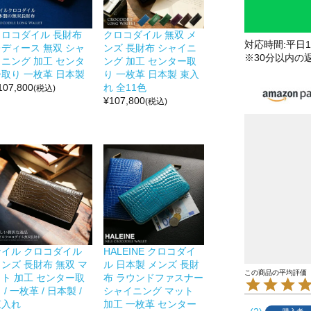
クロコダイル 長財布
クロコダイル 無双 メ
対応時間:平日10
レディース 無双 シャ
ンズ 長財布 シャイニ
※30分以内の
イニング 加工 センタ
ング 加工 センター取
ー取り 一枚革 日本製
り 一枚革 日本製 束入
107,800
れ 全11色
(税込)
¥
107,800
(税込)
ナイル クロコダイル
HALEINE クロコダイ
ンズ 長財布 無双 マ
ル 日本製 メンズ 長財
ット 加工 センター取
布 ラウンドファスナー
 / 一枚革 / 日本製 /
シャイニング マット
束入れ
加工 一枚革 センター