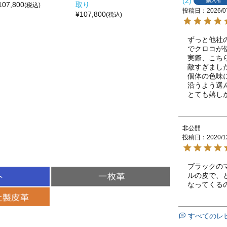
2
購入者
107,800
取り
(税込)
投稿日
2026/0
¥
107,800
(税込)
ずっと他社
でクロコが
実際、こち
敵すぎました
個体の色味
沿うよう選
とても嬉し
非公開
投稿日
2020/1
ブラックの
ルの皮で、
なってくる
すべてのレ