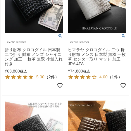
exotic leather
exotic leather
折り財布 クロコダイル 日本製
ヒマラヤ クロコダイル 二つ 折
二つ折り 財布 メンズ シャイニ
り財布 メンズ 日本製 無双 一枚
ング 加工 一枚革 無双 小銭入れ
革 センター取り マット 加工
付き
JRA 4FA
¥
63,800
¥
74,800
税込
税込
5.00
（2件）
4.00
（1件）