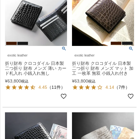
exotic leather
exotic leather
折り財布 クロコダイル 日本製
折り財布 クロコダイル 日本製
二つ折り 財布 メンズ 薄い カー
二つ折り 財布 メンズ マット 加
ド札入れ 小銭入れ無し
工 一枚革 無双 小銭入れ付き
¥
63,800
¥
63,800
税込
税込
4.45
（11件）
4.14
（7件）