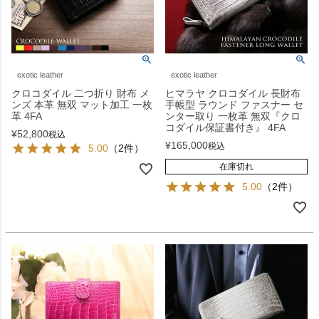
exotic leather
exotic leather
クロコダイル 二つ折り 財布 メ
ヒマラヤ クロコダイル 長財布
ンズ 本革 無双 マット加工 一枚
手帳型 ラウンド ファスナー セ
革 4FA
ンター取り 一枚革 無双『クロ
コダイル保証書付き』 4FA
¥
52,800
税込
¥
165,000
税込
5.00
（2件）
在庫切れ
5.00
（2件）