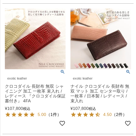
exotic leather
exotic leather
クロコダイル 長財布 無双 シャ
ナイル クロコダイル 長財布 無
イニング 加工 一枚革 束入れ /
双 マット 加工 センター取り /
レディース 『クロコダイル保証
一枚革 / 日本製 / レディース /
書付き』 4FA
束入れ
¥
107,800
¥
107,800
税込
税込
5.00
（1件）
4.50
（2件）