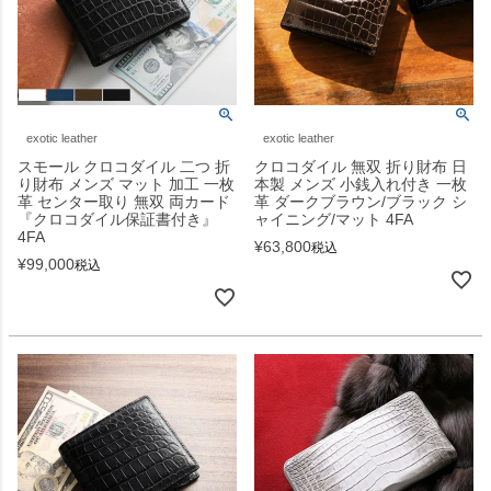
exotic leather
exotic leather
スモール クロコダイル 二つ 折
クロコダイル 無双 折り財布 日
り財布 メンズ マット 加工 一枚
本製 メンズ 小銭入れ付き 一枚
革 センター取り 無双 両カード
革 ダークブラウン/ブラック シ
『クロコダイル保証書付き』
ャイニング/マット 4FA
4FA
¥
63,800
税込
¥
99,000
税込