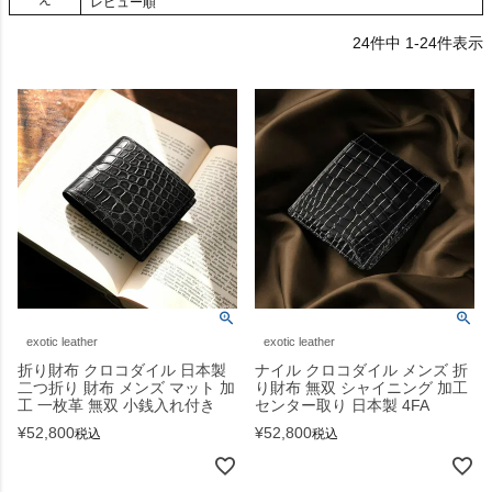
レビュー順
24
件中
1
-
24
件表示
exotic leather
exotic leather
折り財布 クロコダイル 日本製
ナイル クロコダイル メンズ 折
二つ折り 財布 メンズ マット 加
り財布 無双 シャイニング 加工
工 一枚革 無双 小銭入れ付き
センター取り 日本製 4FA
¥
52,800
¥
52,800
税込
税込