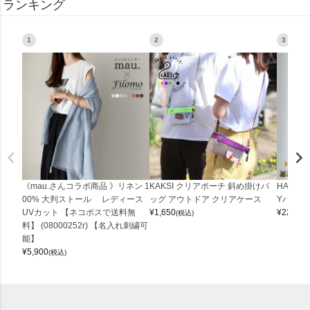
ランキング
1
2
3
《mau.さんコラボ商品 》リネン 1
KAKSI クリアポーチ 斜め掛けバ
HALEI
00% 大判ストール レディース
ッグ アウトドア クリアケース
Yバッグ 
UVカット 【ネコポスで送料無
¥
1,650
¥
22,000
(税込)
料】 (08000252r) 【名入れ刺繍可
能】
¥
5,900
(税込)