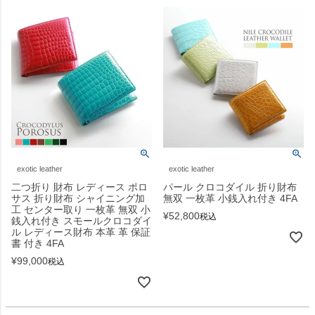
exotic leather
exotic leather
二つ折り 財布 レディース ポロ
パール クロコダイル 折り財布
サス 折り財布 シャイニング加
無双 一枚革 小銭入れ付き 4FA
工 センター取り 一枚革 無双 小
¥
52,800
税込
銭入れ付き スモールクロコダイ
ル レディース財布 本革 革 保証
書 付き 4FA
¥
99,000
税込