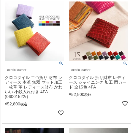
exotic leather
exotic leather
クロコダイル 二つ折り 財布 レ
クロコダイル 折り財布 レディ
ディース 本革 無双 マット加工
ース シャイニング 加工 両カー
一枚革 革 レディース財布 かわ
ド 全15色 4FA
いい 小銭入れ付き 4FA
¥
52,800
税込
(06001522r)
¥
52,800
税込