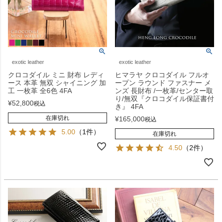
exotic leather
exotic leather
クロコダイル ミニ 財布 レディ
ヒマラヤ クロコダイル フルオ
ース 本革 無双 シャイニング 加
ープン ラウンド ファスナー メ
工 一枚革 全6色 4FA
ンズ 長財布 /一枚革/センター取
り/無双『クロコダイル保証書付
¥
52,800
税込
き』 4FA
在庫切れ
¥
165,000
税込
5.00
（1件）
在庫切れ
4.50
（2件）