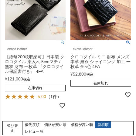
exotic leather
exotic leather
【紙幣200枚収納可】日本製 ク
クロコダイル ミニ 財布 メンズ
ロコダイル 束入れ 5cmマチ /
本革 無双 シャイニング 加工 一
無双 財布 一枚革 『クロコダイ
枚革 全5色 4FA
ル保証書付き』 4FA
¥
52,800
税込
¥
121,000
税込
在庫切れ
在庫切れ
5.00
（1件）
優先度順
価格が安い順
価格が高い順
新着順
並び替
え
レビュー順