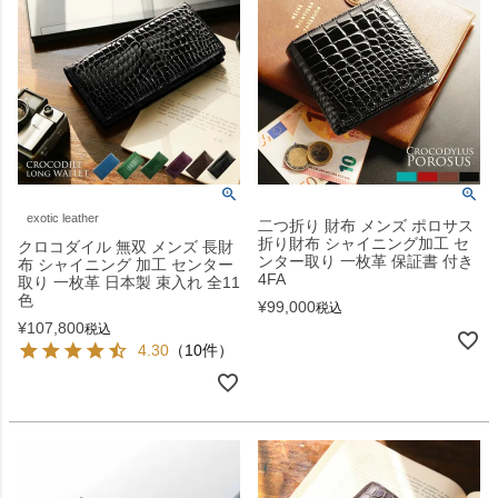
exotic leather
二つ折り 財布 メンズ ポロサス
折り財布 シャイニング加工 セ
クロコダイル 無双 メンズ 長財
ンター取り 一枚革 保証書 付き
布 シャイニング 加工 センター
4FA
取り 一枚革 日本製 束入れ 全11
色
¥
99,000
税込
¥
107,800
税込
4.30
（10件）