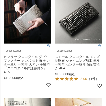
exotic leather
exotic leather
ヒマラヤ クロコダイル ダブル
スモール クロコダイル メンズ
ファスナー メンズ 長財布 セン
長財布 シャイニング加工 無双
ター取り 一枚革 大きい 手帳型
一枚革 センター取り 保証書 付
『クロコダイル保証書付き』
き 4FA
4FA
¥
165,000
税込
¥
198,000
税込
5.00
（1件）