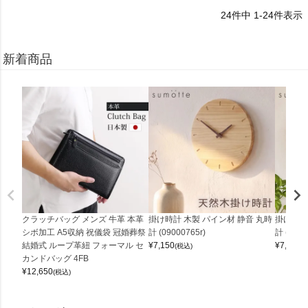
24
件中
1
-
24
件表示
新着商品
クラッチバッグ メンズ 牛革 本革
掛け時計 木製 パイン材 静音 丸時
掛け時計
シボ加工 A5収納 祝儀袋 冠婚葬祭
計 (09000765r)
計 (0900
結婚式 ループ革紐 フォーマル セ
¥
7,150
¥
7,150
(税込)
(
カンドバッグ 4FB
¥
12,650
(税込)