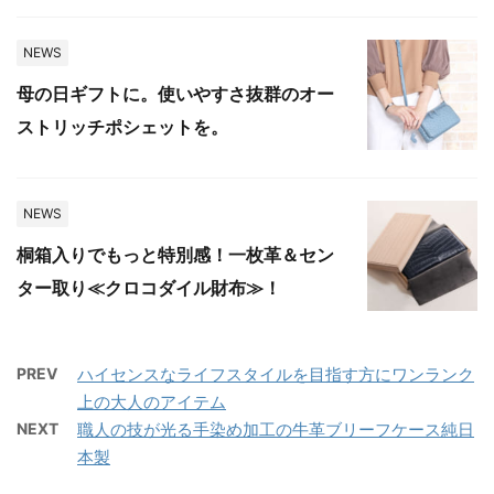
NEWS
母の日ギフトに。使いやすさ抜群のオー
ストリッチポシェットを。
NEWS
桐箱入りでもっと特別感！一枚革＆セン
ター取り≪クロコダイル財布≫！
PREV
ハイセンスなライフスタイルを目指す方にワンランク
上の大人のアイテム
NEXT
職人の技が光る手染め加工の牛革ブリーフケース純日
本製