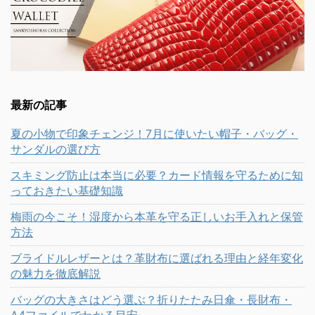
最新の記事
夏の小物で印象チェンジ！7月に使いたい帽子・バッグ・
サンダルの選び方
スキミング防止は本当に必要？カード情報を守るために知
っておきたい基礎知識
梅雨の今こそ！湿度から本革を守る正しいお手入れと保管
方法
ブライドルレザーとは？革財布に選ばれる理由と経年変化
の魅力を徹底解説
バッグの大きさはどう選ぶ？折りたたみ日傘・長財布・
A4ファイルでわかる目安