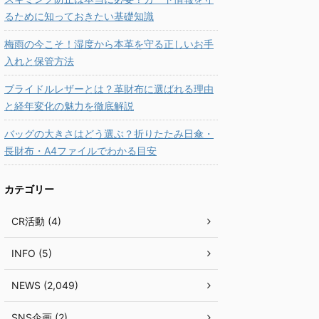
るために知っておきたい基礎知識
梅雨の今こそ！湿度から本革を守る正しいお手
入れと保管方法
ブライドルレザーとは？革財布に選ばれる理由
と経年変化の魅力を徹底解説
バッグの大きさはどう選ぶ？折りたたみ日傘・
長財布・A4ファイルでわかる目安
カテゴリー
CR活動 (4)
INFO (5)
NEWS (2,049)
SNS企画 (2)