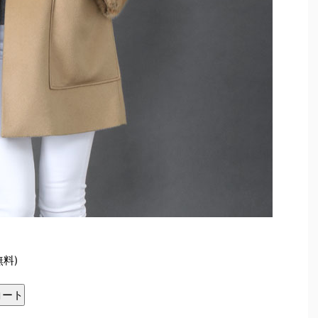
無料)
コート