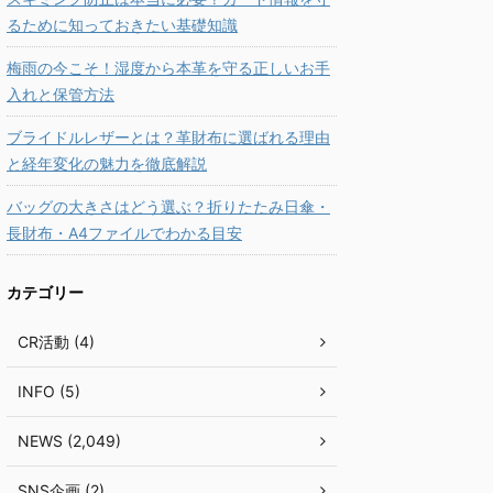
るために知っておきたい基礎知識
梅雨の今こそ！湿度から本革を守る正しいお手
入れと保管方法
ブライドルレザーとは？革財布に選ばれる理由
と経年変化の魅力を徹底解説
バッグの大きさはどう選ぶ？折りたたみ日傘・
長財布・A4ファイルでわかる目安
カテゴリー
CR活動 (4)
INFO (5)
NEWS (2,049)
SNS企画 (2)