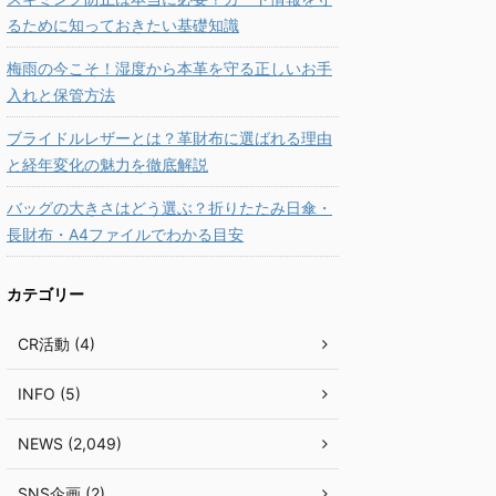
るために知っておきたい基礎知識
梅雨の今こそ！湿度から本革を守る正しいお手
入れと保管方法
ブライドルレザーとは？革財布に選ばれる理由
と経年変化の魅力を徹底解説
バッグの大きさはどう選ぶ？折りたたみ日傘・
長財布・A4ファイルでわかる目安
カテゴリー
CR活動 (4)
INFO (5)
NEWS (2,049)
SNS企画 (2)