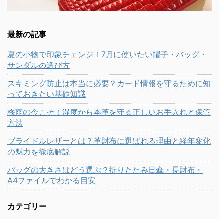
最新の記事
夏の小物で印象チェンジ！7月に使いたい帽子・バッグ・
サンダルの選び方
スキミング防止は本当に必要？カード情報を守るために知
っておきたい基礎知識
梅雨の今こそ！湿度から本革を守る正しいお手入れと保管
方法
ブライドルレザーとは？革財布に選ばれる理由と経年変化
の魅力を徹底解説
バッグの大きさはどう選ぶ？折りたたみ日傘・長財布・
A4ファイルでわかる目安
カテゴリー