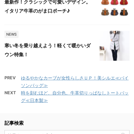
最新作！クラシックで可愛いデザイン。
イタリア牛革のがま口ポーチ♪
NEWS
寒い冬を乗り越えよう！軽くて暖かいダ
ウン特集！
PREV
ゆるやかなカーブが女性らしさＵＰ！美シルエ≪パイ
ソンバッグ≫
NEXT
時を刻むほど、自分色。牛革切りっぱなしトートバッ
グ≪日本製≫
記事検索