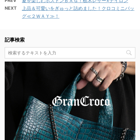
PREV
夏を楽しむボストンＢＡＧ！栃木レザー×ナイロン
NEXT
上品＆可愛いをぎゅっと詰めました！クロコミニバッ
グ≪２ＷＡＹ≫！
記事検索