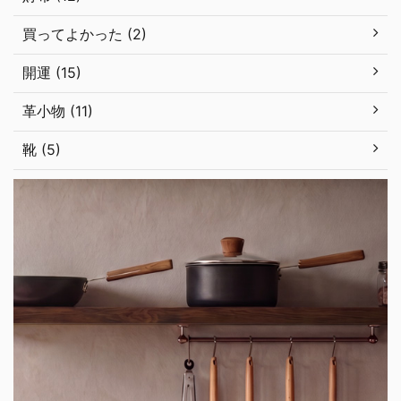
買ってよかった (2)
開運 (15)
革小物 (11)
靴 (5)