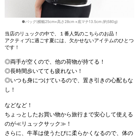
●バッグ(横幅25cm×高さ28cm ×底マチ13.5cm /約580g)
当店のリュックの中で、１番人気のこちらのお品！
アクティブに過ごす夏には、欠かせないアイテムのひとつ
です！
◎両手が空くので、他の荷物が持てる！
◎長時間歩いてても疲れない！
◎いつも身につけているので、置き引きの心配もな
し！
などなど！
ちょっとしたお買い物から旅行まで安心して使える
のが≪リュックサック≫！
さらに、牛革は使うたびに柔らかくなるので、体の