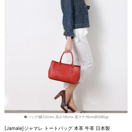
●バッグ(横33cm× 高さ19cm× 底マチ16cm/約580g)
[Jamale]ジャマレ トートバッグ 本革 牛革 日本製