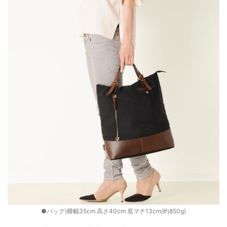
●バッグ(横幅35cm 高さ40cm 底マチ13cm/約850g)