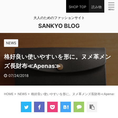
SHOP TOP
読み物
大人のためのファッションサイト
SANKYO BLOG
NEWS
格好良い使いやすいを形に。ヌメ革メン
ズ長財布≪Apenas≫
07/24/2018
HOME
>
NEWS
>
格好良い使いやすいを形に。ヌメ革メンズ長財布≪Apenas≫