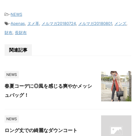
-
NEWS
-
Apenas
,
ヌメ革
,
メルマガ20180724
,
メルマガ20180801
,
メンズ
,
財布
,
長財布
関連記事
NEWS
春夏コーデに◎風を感じる爽やかメッシ
ュバッグ！
NEWS
ロング丈での綺麗なダウンコート