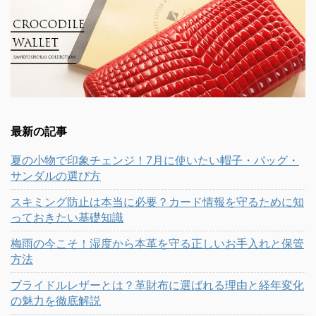
最新の記事
夏の小物で印象チェンジ！7月に使いたい帽子・バッグ・
サンダルの選び方
スキミング防止は本当に必要？カード情報を守るために知
っておきたい基礎知識
梅雨の今こそ！湿度から本革を守る正しいお手入れと保管
方法
ブライドルレザーとは？革財布に選ばれる理由と経年変化
の魅力を徹底解説