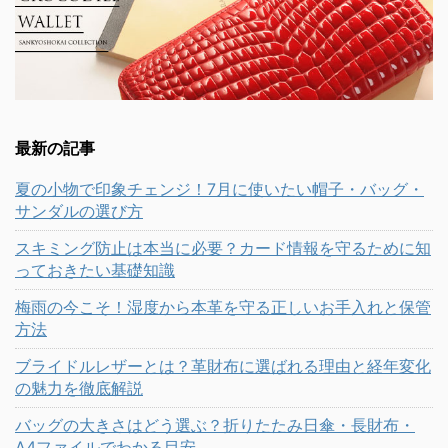
最新の記事
夏の小物で印象チェンジ！7月に使いたい帽子・バッグ・
サンダルの選び方
スキミング防止は本当に必要？カード情報を守るために知
っておきたい基礎知識
梅雨の今こそ！湿度から本革を守る正しいお手入れと保管
方法
ブライドルレザーとは？革財布に選ばれる理由と経年変化
の魅力を徹底解説
バッグの大きさはどう選ぶ？折りたたみ日傘・長財布・
A4ファイルでわかる目安