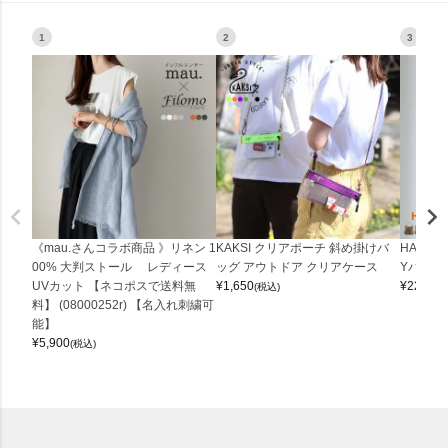
1
2
3
《mau.さんコラボ商品 》リネン 1
KAKSI クリアポーチ 斜め掛けバ
HALEI
00% 大判ストール レディース
ッグ アウトドア クリアケース
Yバッグ 
UVカット 【ネコポスで送料無
¥
1,650
¥
22,000
(税込)
料】 (08000252r) 【名入れ刺繍可
能】
¥
5,900
(税込)