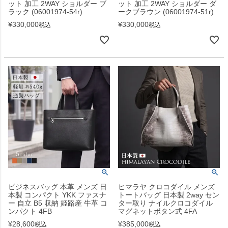
ット 加工 2WAY ショルダー ブ
ット 加工 2WAY ショルダー ダ
ラック (06001974-54r)
ークブラウン (06001974-51r)
¥
330,000
¥
330,000
税込
税込
ビジネスバッグ 本革 メンズ 日
ヒマラヤ クロコダイル メンズ
本製 コンパクト YKK ファスナ
トートバッグ 日本製 2way セン
ー 自立 B5 収納 姫路産 牛革 コ
ター取り ナイルクロコダイル
ンパクト 4FB
マグネットボタン式 4FA
¥
28,600
¥
385,000
税込
税込