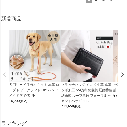
新着商品
犬用リード 手作りキット 本革 ロ
クラッチバッグ メンズ 牛革 本革
掛け時計
ープ レザークラフト DIY ハンド
シボ加工 A5収納 祝儀袋 冠婚葬祭
計 (0900
メイド 初心者 7F
結婚式 ループ革紐 フォーマル セ
¥
7,150
(
¥
6,200
カンドバッグ 4FB
(税込)
¥
12,650
(税込)
ランキング