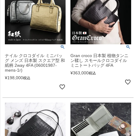
ナイル クロコダイル ミニバッ
Gran croco 日本製 植物タンニ
グ メンズ 日本製 スクエア型 和
ン鞣し スモールクロコダイル
紙柄 2way 4FA (06001987-
ミニトートバッグ 4FA
mens-1r)
¥
363,000
税込
¥
198,000
税込