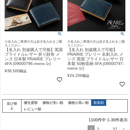
※名入れご希望の方は必ず名入れをご購
※名入れご希望の方は必ず名入れをご購
入ください
入ください
【名入れ 別途購入で可能】英国
【名入れ 別途購入で可能】
ブライドルレザー 折り財布 メ
PRAIRIE プレリー 名刺入れ メ
ンズ 日本製 PRAIRIE プレリー
ンズ 英国 ブライドルレザー 日
4FA (09000796-mens-1r)
本製 50枚収納 4FA (09000797-
mens-1r)
¥
38,500
税込
¥
24,200
税込
優先度順
価格が安い順
価格が高い順
新着順
並び替
え
レビュー順
1100
件中
1
-
30
件表示
1
2
…
37