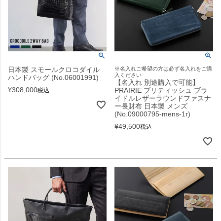
日本製 スモールクロコダイル
※名入れご希望の方は必ず名入れをご購
入ください
ハンドバッグ (No.06001991)
【名入れ 別途購入で可能】
¥
308,000
PRAIRIE ブリティッシュ ブラ
税込
イドルレザーラウンドファスナ
ー長財布 日本製 メンズ
(No.09000795-mens-1r)
¥
49,500
税込