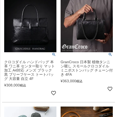
クロコダイル ハンドバッグ 本
GranCroco 日本製 植物タンニ
革 ワニ革 センター取り マット
ン鞣し スモールクロコダイル
加工 A4対応 メンズ ブラック
ミニボストンバッグ チェーン付
黒 ブリーフケース トートバッ
き 4FA
グ 大容量 自立 4F
¥
363,000
税込
¥
308,000
税込