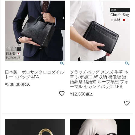
日本製 ポロサスクロコダイル
クラッチバッグ メンズ 牛革 本
トートバッグ 4FA
革 シボ加工 A5収納 祝儀袋 冠
婚葬祭 結婚式 ループ革紐 フォ
¥
308,000
税込
ーマル セカンドバッグ 4FB
¥
12,650
税込