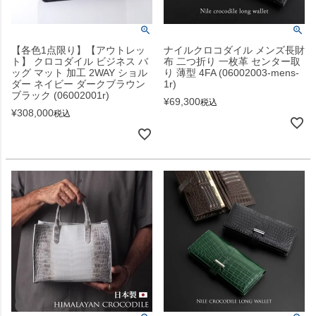
【各色1点限り】【アウトレッ
ナイルクロコダイル メンズ長財
ト】 クロコダイル ビジネス バ
布 二つ折り 一枚革 センター取
ッグ マット 加工 2WAY ショル
り 薄型 4FA (06002003-mens-
ダー ネイビー ダークブラウン
1r)
ブラック (06002001r)
¥
69,300
税込
¥
308,000
税込