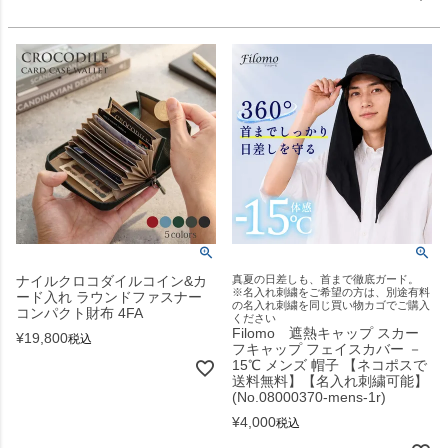
ナイルクロコダイルコイン&カ
真夏の日差しも、首まで徹底ガード。
※名入れ刺繍をご希望の方は、別途有料
ード入れ ラウンドファスナー
の名入れ刺繍を同じ買い物カゴでご購入
コンパクト財布 4FA
ください
Filomo 遮熱キャップ スカー
¥
19,800
税込
フキャップ フェイスカバー －
15℃ メンズ 帽子 【ネコポスで
送料無料】【名入れ刺繍可能】
(No.08000370-mens-1r)
¥
4,000
税込