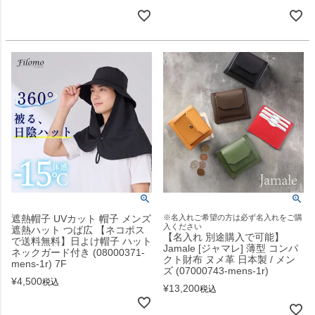
遮熱帽子 UVカット 帽子 メンズ
※名入れご希望の方は必ず名入れをご購
入ください
遮熱ハット つば広 【ネコポス
【名入れ 別途購入で可能】
で送料無料】日よけ帽子 ハット
Jamale [ジャマレ] 薄型 コンパ
ネックガード付き (08000371-
クト財布 ヌメ革 日本製 / メン
mens-1r) 7F
ズ (07000743-mens-1r)
¥
4,500
税込
¥
13,200
税込