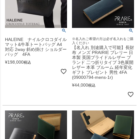
HALEINE ナイルクロコダイル
※名入れご希望の方は必ず名入れをご購
入ください
マット&牛革トートバッグ A4
【名入れ 別途購入で可能】長財
対応 2way 斜め掛け ショルダー
布 メンズ PRAIRIE プレリー 日
バッグ 4FA
本製 英国ブライドルレザー ブ
¥
198,000
ランド 二つ折りタイプ 3色展開
税込
レザー 本革 ブルーム 経年変化
ギフト プレゼント 男性 4FA
(09000794-mens-1r)
¥
44,000
税込