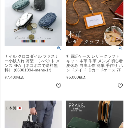
ナイル クロコダイル ファスナ
社員証ケース レザークラフト
ー小銭入れ 薄型 コンパクト メ
キット 本革 牛革 メンズ 初心者
ンズ 4FA ［ネコポスで送料無
夏休み 自由工作 簡単 手作り ハ
料］ (06001994-mens-1r)
ンドメイド IDカードケース 7F
¥
7,480
¥
6,000
税込
税込