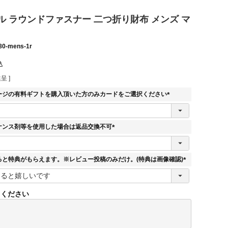
ル ラウンドファスナー 二つ折り財布 メンズ マ
80-mens-1r
込
呈 ]
ージの有料ギフトを購入頂いた方のみカードをご選択ください
(
必
須
ナンス剤等を使用した場合は返品交換不可
)
(
必
須
ると特典がもらえます。※レビュー投稿のみだけ。(特典は画像確認)
)
(
必
須
てください
)