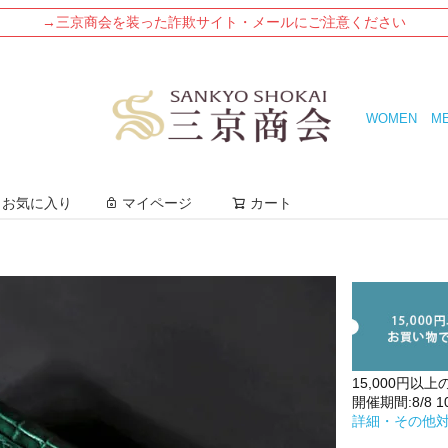
→三京商会を装った詐欺サイト・メールにご注意ください
WOMEN
M
検索
お気に入り
マイページ
カート
15,000円以上
開催期間:8/8 10:
詳細・その他