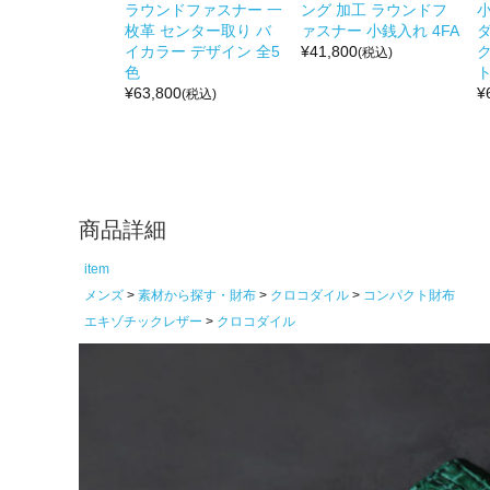
ラウンドファスナー 一
ング 加工 ラウンドフ
枚革 センター取り バ
ァスナー 小銭入れ 4FA
イカラー デザイン 全5
¥
41,800
(税込)
色
ト
¥
63,800
¥
(税込)
商品詳細
item
メンズ
素材から探す・財布
クロコダイル
コンパクト財布
エキゾチックレザー
クロコダイル