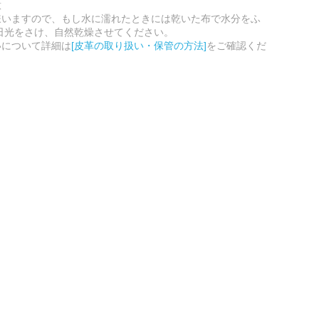
意
嫌いますので、もし水に濡れたときには乾いた布で水分をふ
日光をさけ、自然乾燥させてください。
いについて詳細は
[皮革の取り扱い・保管の方法]
をご確認くだ