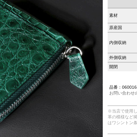
素材
原産国
内側収納
外側収納
開閉
品番：0600168
お問い合わせ
※当店で使用
革の模様など
はワシントン