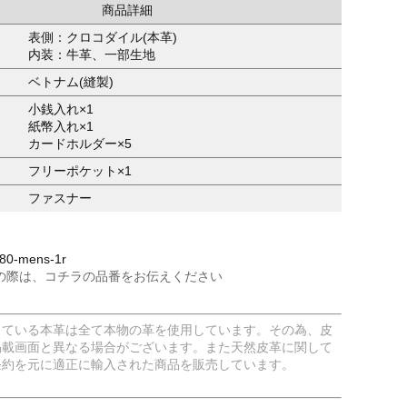
商品詳細
表側：クロコダイル(本革)
内装：牛革、一部生地
ベトナム(縫製)
小銭入れ×1
紙幣入れ×1
カードホルダー×5
フリーポケット×1
ファスナー
0-mens-1r
の際は、コチラの品番をお伝えください
している本革は全て本物の革を使用しています。その為、皮
掲載画面と異なる場合がございます。また天然皮革に関して
条約を元に適正に輸入された商品を販売しています。