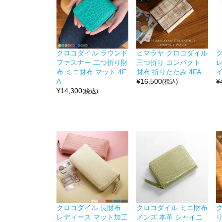
クロコダイル ラウンド
ヒマラヤ クロコダイル
ファスナー 二つ折り財
三つ折り コンパクト
布 ミニ財布 マット 4F
財布 折りたたみ 4FA
イ
A
¥
16,500
¥
(税込)
¥
14,300
(税込)
クロコダイル 長財布
クロコダイル ミニ財布
レディース マット加工
メンズ 本革 シャイニ