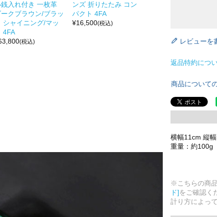
小銭入れ付き 一枚革
ンズ 折りたたみ コン
ダークブラウン/ブラッ
パクト 4FA
ク シャイニング/マッ
¥
16,500
(税込)
 4FA
レビューを
63,800
(税込)
返品特約につ
商品について
横幅11cm 縦幅
重量：約100g
※こちらの商
ド]
をご確認く
計り方によっ