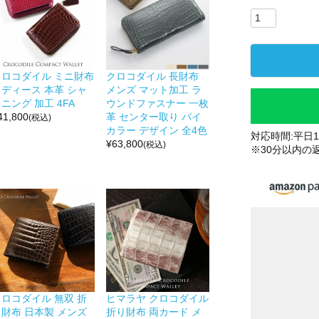
クロコダイル ミニ財布
クロコダイル 長財布
レディース 本革 シャ
メンズ マット加工 ラ
ニング 加工 4FA
ウンドファスナー 一枚
41,800
革 センター取り バイ
(税込)
カラー デザイン 全4色
対応時間:平日10
¥
63,800
(税込)
※30分以内の
クロコダイル 無双 折
ヒマラヤ クロコダイル
り財布 日本製 メンズ
折り財布 両カード メ