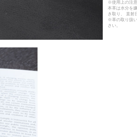
※使用上の注
本革は水分を
き取り、 直射
※革の取り扱
さい。