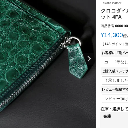
exotic leather
クロコダイ
ット 4FA
商品番号
060016
¥
14,300
税
[
143
ポイント進
お客様にて別ペ
ご購入後メンテ
レビュー投稿す
在庫
選択し
在庫