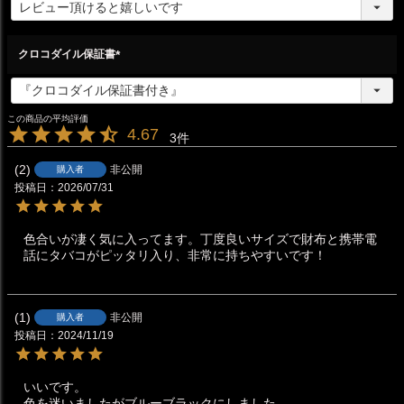
必
須
)
クロコダイル保証書
(
必
須
)
4.67
3
2
非公開
購入者
投稿日
2026/07/31
色合いが凄く気に入ってます。丁度良いサイズで財布と携帯電
話にタバコがピッタリ入り、非常に持ちやすいです！
1
非公開
購入者
投稿日
2024/11/19
いいです。

色を迷いましたがブルーブラックにしました。
