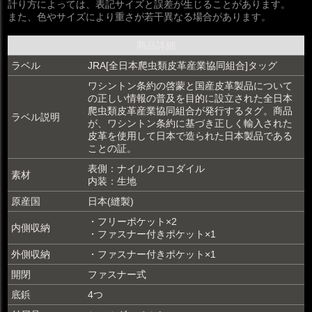
計り方によっては、表記サイズと誤差が生じることがあります。
また、色やサイズにより重さが若干異なる場合があります。
商品詳細
ラベル
JRA[全日本爬虫類皮革産業協同組合]タッグ
ワシントン条約の啓蒙と国産皮革製品について
の正しい情報の普及を目的に設立された全日本
爬虫類皮革産業協同組合が発行するタグ。商品
ラベル説明
が、ワシントン条約に基づき正しく輸入された
皮革を使用して日本で造られた日本製品である
ことの証。
表側：ナイルクロコダイル
素材
内装：生地
原産国
日本(縫製)
・フリーポケット×2
内側収納
・ファスナー付きポケット×1
外側収納
・ファスナー付きポケット×1
開閉
ファスナー式
底鋲
4つ