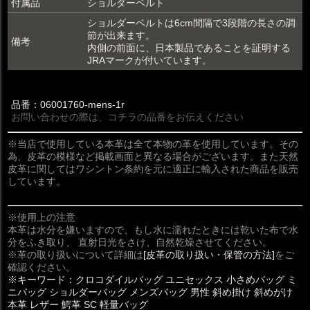
付属品
ショルダーベルト
ショルダーベルトは6cm間隔で3段階の長さの調
節が出来ます。
備考
内側の前面に、日本製品であることを証明する
JRAマークが付いています。
品番：06001760-mens-1r
お問い合わせの際は、コチラの品番をお伝えください
※当店で使用している本革は全て本物の革を使用しています。その
為、皮革の模様など掲載画面と異なる場合がございます。また天然
皮革に関してはワシントン条約を元に適正に輸入された商品を販売
しています。
※使用上の注意
本革は水分を嫌いますので、もし水に濡れたときには乾いた布で水
分をふき取り、 直射日光をさけ、自然乾燥させてください。
※革の取り扱いについて詳細は
[皮革の取り扱い・保管の方法]
をご
確認ください。
※キーワード：クロコダイルバッグ ユニセックス 小さめバッグ ミ
ニバッグ ショルダーバッグ メンズバッグ 男性 斜め掛け 斜めがけ
本革 レザー 鰐革 SC 軽量バッグ