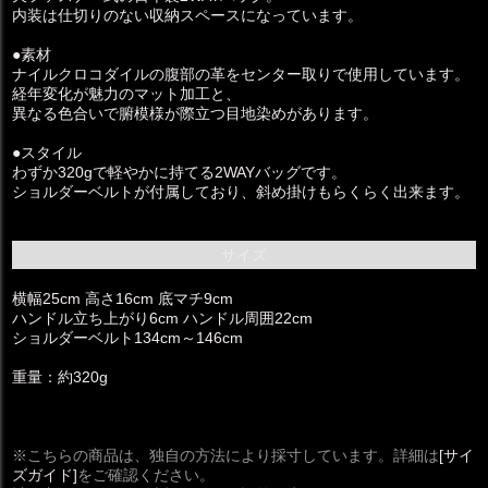
内装は仕切りのない収納スペースになっています。
●素材
ナイルクロコダイルの腹部の革をセンター取りで使用しています。
経年変化が魅力のマット加工と、
異なる色合いで腑模様が際立つ目地染めがあります。
●スタイル
わずか320gで軽やかに持てる2WAYバッグです。
ショルダーベルトが付属しており、斜め掛けもらくらく出来ます。
サイズ
横幅25cm 高さ16cm 底マチ9cm
ハンドル立ち上がり6cm ハンドル周囲22cm
ショルダーベルト134cm～146cm
重量：約320g
※こちらの商品は、独自の方法により採寸しています。詳細は
[サイ
ズガイド]
をご確認ください。