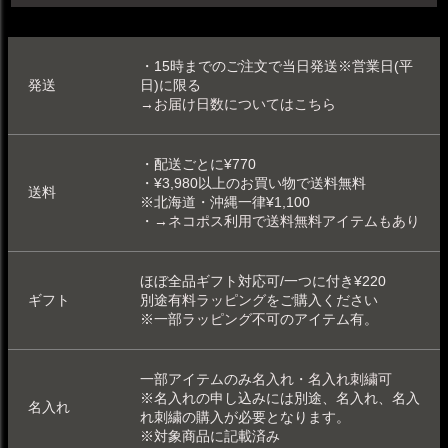
・15時までのご注文で当日発送※営業日(平
発送
日)に限る
→お届け日数についてはこちら
・配送ごとに¥770
・¥3,980以上のお買い物で送料無料
送料
※北海道・沖縄一律¥1,100
・
→ネコポス利用で送料無料アイテムもあり
ほぼ全品ギフト対応可/一つに付き¥220
ギフト
別途
有料ラッピング
をご購入ください
※一部
ラッピング不可
のアイテム有。
一部アイテムのみ
名入れ
・
名入れ刺繍可
※名入れの申し込みには別途、名入れ、名入
名入れ
れ刺繍の購入が必要となります。
※対象商品に記載済み