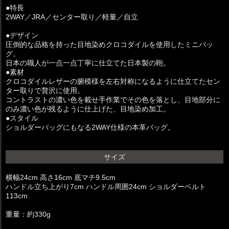
●特長
2WAY／JRA／センター取り／軽量／自立
●デザイン
圧倒的な品格を持った目地染めクロコダイルを使用したミニバッ
グ。
日本の職人が一点一点丁寧に仕立てた日本製の鞄。
●素材
クロコダイルレザーの腑模様を左右対称になるように仕立てたセン
ター取りで贅沢に使用。
コントラストの濃い色を載せ手作業でその色を落とし、目地部分に
のみ濃い色が残るように仕上げた、目地染め加工。
●スタイル
ショルダーバッグにもなる2WAY仕様の本革バッグ。
サイズ
横幅24cm 高さ16cm 底マチ9.5cm
ハンドル立ち上がり7cm ハンドル周囲24cm ショルダーベルト
113cm
重量：約330g