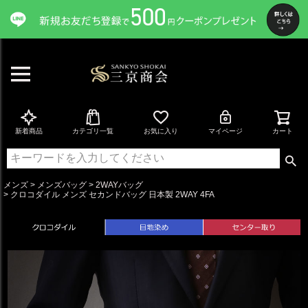
ペー
ジト
ップ
へ
新着商品
カテゴリ一覧
お気に入り
マイページ
カート
メンズ
メンズバッグ
2WAYバッグ
クロコダイル メンズ セカンドバッグ 日本製 2WAY 4FA