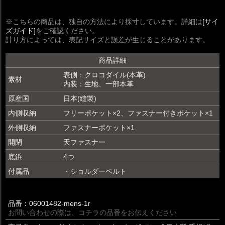
※こちらの商品は、独自の方法により採寸しています。詳細は
[サイ
ズガイド]
をご確認ください。
計り方によっては、表記サイズと誤差が生じることがあります。
商品詳細
表側：クロコダイル(本革)
素材
内装：生地、一部本革
原産国
日本(縫製)
内側収納
フリーポケット×2、ファスナー付きポケット×1
外側収納
ファスナーポケット×1
開閉
天ファスナー
底鋲
4つ
付属品
・ショルダーベルト
品番：06001482-mens-1r
お問い合わせの際は、コチラの品番をお伝えください