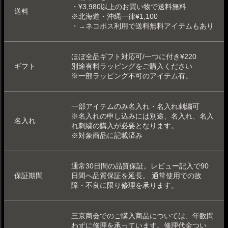
・¥3,980以上のお買い物で送料無料
送料
※北海道・沖縄一律¥1,100
・
→ネコポス利用で送料無料アイテムもあり
ほぼ全品ギフト対応可/一つに付き¥220
ギフト
別途
有料ラッピング
をご購入ください
※一部
ラッピング不可
のアイテム有。
一部アイテムのみ
名入れ
・
名入れ刺繍可
※名入れの申し込みには別途、名入れ、名入
名入れ
れ刺繍の購入が必要となります。
※対象商品に記載済み
通常30日間の品質保証。レビュー記入で90
保証期間
日間へ品質保証を延長。 通常使用での故
障・不良に限り修理を承ります。
三京商会でのご購入商品については、年数問
わずに修理を承っています。
修理代金つい